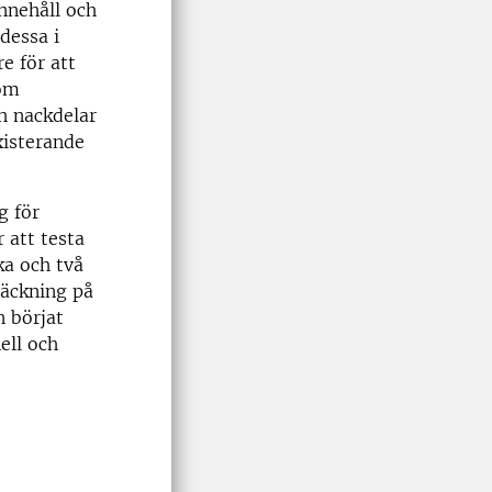
nnehåll och
dessa i
e för att
som
h nackdelar
xisterande
g för
 att testa
ka och två
räckning på
n börjat
ell och