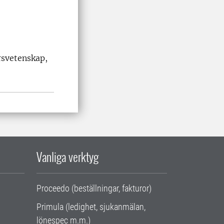
rsvetenskap,
Vanliga verktyg
Proceedo (beställningar, fakturor)
Primula (ledighet, sjukanmälan,
lönespec m.m.)