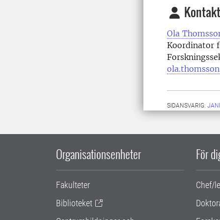
Kontakt
Ola Thomsso
Koordinator f
Forskningssek
ola.thomsson
SIDANSVARIG:
JAN
Organisationsenheter
För d
Fakulteter
Chef/l
Biblioteket
Doktor