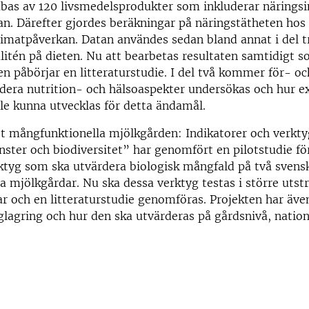
bas av 120 livsmedelsprodukter som inkluderar näringsi
n. Därefter gjordes beräkningar på näringstätheten hos 
 klimatpåverkan. Datan användes sedan bland annat i del tr
litén på dieten. Nu att bearbetas resultaten samtidigt 
n påbörjar en litteraturstudie. I del två kommer för- oc
dera nutrition- och hälsoaspekter undersökas och hur e
le kunna utvecklas för detta ändamål.
t mångfunktionella mjölkgården: Indikatorer och verkty
ster och biodiversitet” har genomfört en pilotstudie för
rktyg som ska utvärdera biologisk mångfald på två svens
la mjölkgårdar. Nu ska dessa verktyg testas i större utst
r och en litteraturstudie genomföras. Projekten har äve
glagring och hur den ska utvärderas på gårdsnivå, nation