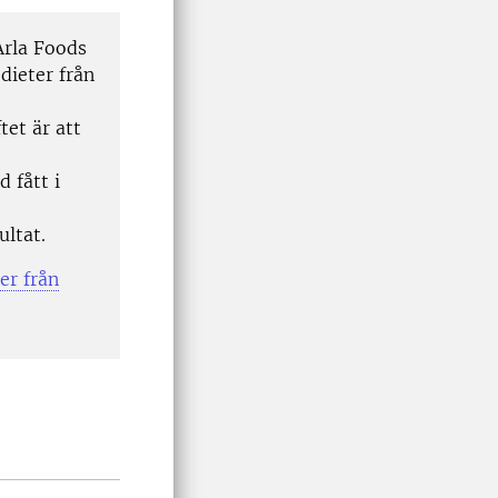
Arla Foods
dieter från
tet är att
 fått i
ltat.
er från