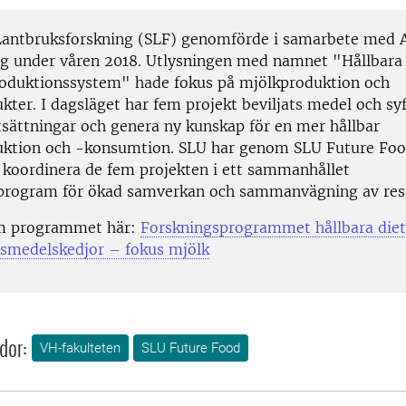
 Lantbruksforskning (SLF) genomförde i samarbete med 
ng under våren 2018. Utlysningen med namnet "Hållbara 
roduktionssystem" hade fokus på mjölkproduktion och
ter. I dagsläget har fem projekt beviljats medel och syf
tsättningar och genera ny kunskap för en mer hållbar
ktion och -konsumtion. SLU har genom SLU Future Food
t koordinera de fem projekten i ett sammanhållet
program för ökad samverkan och sammanvägning av resu
m programmet här:
Forskningsprogrammet hållbara diet
ivsmedelskedjor – fokus mjölk
dor:
VH-fakulteten
SLU Future Food