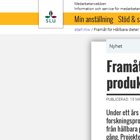
Medarbetarwebben
Information och service för medarbetar
Till startsida
Min anställning
Stöd & s
start mw
/
Framåt för Hållbara dieter
Nyhet
Framåt
produ
PUBLICERAD: 15 M
Under ett års 
forskningspr
från hållbara
gång. Projekt