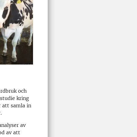
ordbruk och
studie kring
 att samla in
.
analyser av
od av att