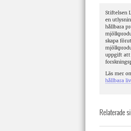
Stiftelsen
en utlysni
hållbara p
mjölkproduk
skapa föru
mjölkprodu
uppgift at
forsknings
Läs mer o
hållbara l
Relaterade si