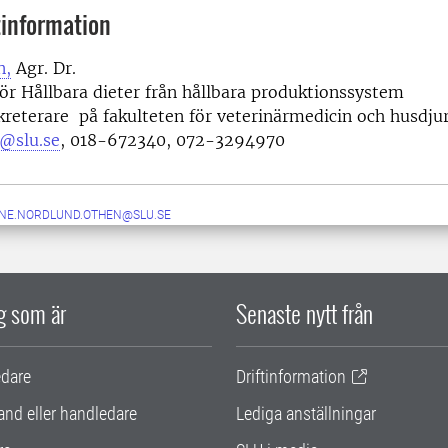
information
n,
Agr. Dr.
ör Hållbara dieter från hållbara produktionssystem
reterare på fakulteten för veterinärmedicin och husdju
@slu.se
, 018-672340, 072-3294970
NE.NORDLUND.OTHEN@SLU.SE
ig som är
Senaste nytt från
edare
Driftinformation
and eller handledare
Lediga anställningar