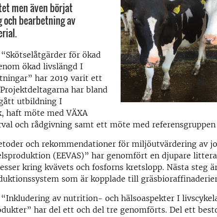
tet men även börjat
 och bearbetning av
rial.
 “Skötselåtgärder för ökad
genom ökad livslängd I
ningar” har 2019 varit ett
 Projektdeltagarna har bland
ått utbildning I
ik, haft möte med VÄXA
rval och rådgivning samt ett möte med referensgruppen
etoder och rekommendationer för miljöutvärdering av j
lsproduktion (EEVAS)” har genomfört en djupare littera
esser kring kvävets och fosforns kretslopp. Nästa steg är
duktionssystem som är kopplade till gräsbioraffinaderier
 “Inkludering av nutrition- och hälsoaspekter I livscykel
dukter” har del ett och del tre genomförts. Del ett best