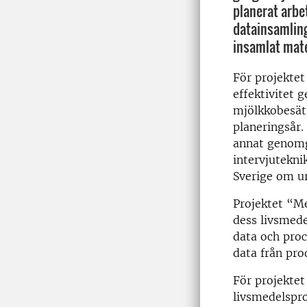
planerat arbe
datainsamling
insamlat mate
För projektet
effektivitet 
mjölkkobesätt
planeringsår.
annat genomg
intervjutekn
Sverige om u
Projektet “M
dess livsmede
data och proc
data från pro
För projektet
livsmedelspro