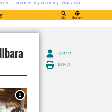
SLU.SE
STUDENTWEBB
BIBLIOTEK
SÖK PERSONAL
er
Sök
English
llbara
KONTAKT
SKRIV UT