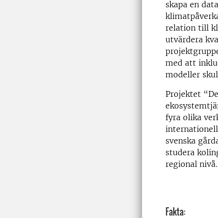
skapa en data
klimatpåverka
relation till
utvärdera kva
projektgruppe
med att inklu
modeller skul
Projektet “De
ekosystemtjän
fyra olika ve
internationel
svenska gårda
studera kolin
regional nivå.
Fakta: