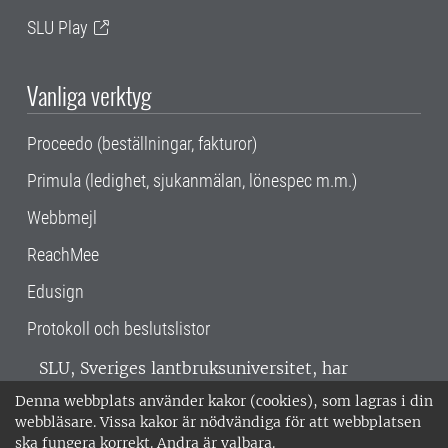
SLU Play
Vanliga verktyg
Proceedo (beställningar, fakturor)
Primula (ledighet, sjukanmälan, lönespec m.m.)
Webbmejl
ReachMee
Edusign
Protokoll och beslutslistor
SLU, Sveriges lantbruksuniversitet, har
verksamhet över hela Sverige. Huvudorter är
Denna webbplats använder kakor (cookies), som lagras i din
Alnarp, Uppsala och Umeå.
SLU är
webbläsare. Vissa kakor är nödvändiga för att webbplatsen
miljöcertifierat enligt ISO 14001. •
Telefon:
ska fungera korrekt. Andra är valbara.