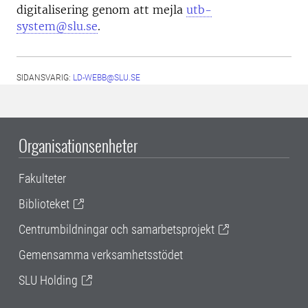
digitalisering genom att mejla
utb-
system@slu.se
.
SIDANSVARIG:
LD-WEBB@SLU.SE
Organisationsenheter
Fakulteter
Biblioteket
Centrumbildningar och samarbetsprojekt
Gemensamma verksamhetsstödet
SLU Holding