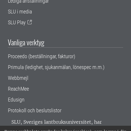
Lediga anställningar
SLU i media
SLU Play
Vanliga verktyg
Proceedo (beställningar, fakturor)
Primula (ledighet, sjukanmälan, lönespec m.m.)
Webbmejl
ReachMee
Edusign
Protokoll och beslutslistor
SLU, Sveriges lantbruksuniversitet, har
verksamhet över hela Sverige. Huvudorter är