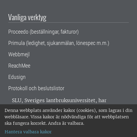
Vanliga verktyg
Proceedo (beställningar, fakturor)
Primula (ledighet, sjukanmälan, lönespec m.m.)
Webbmejl
ReachMee
Edusign
Protokoll och beslutslistor
SLU, Sveriges lantbruksuniversitet, har
verksamhet över hela Sverige. Huvudorter är
Denna webbplats använder kakor (cookies), som lagras i din
Alnarp, Uppsala och Umeå.
SLU är
webbläsare. Vissa kakor är nödvändiga för att webbplatsen
miljöcertifierat enligt ISO 14001. •
Telefon:
ska fungera korrekt. Andra är valbara.
018-67 10 00 • Org nr: 202100-2817 •
Om
Hantera valbara kakor
medarbetarwebben
•
SLU:s fakturaadress
•