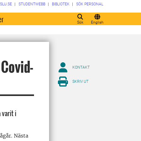
SLU.SE
STUDENTWEBB
BIBLIOTEK
SÖK PERSONAL
er
Sök
English
 Covid-
KONTAKT
SKRIV UT
varit i
ågår. Nästa