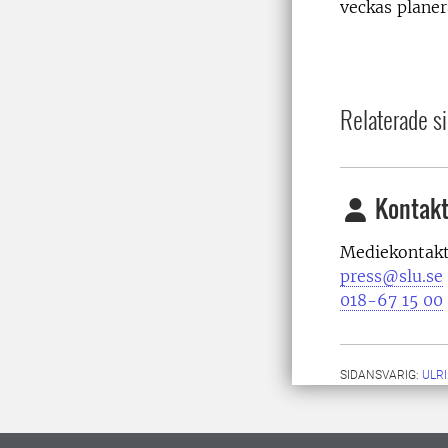
veckas planer
Relaterade si
Kontakt
Medi
press@slu.se
018-67 15 00
SIDANSVARIG:
ULR