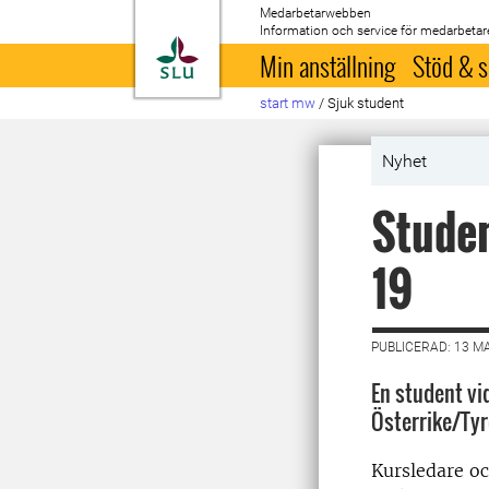
Medarbetarwebben
Information och service för medarbetar
Till startsida
Min anställning
Stöd & s
start mw
/
Sjuk student
Nyhet
Studen
19
PUBLICERAD: 13 M
En student vid
Österrike/Tyr
Kursledare oc