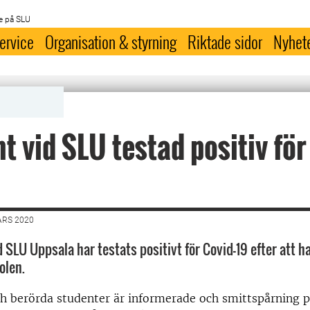
e på SLU
ervice
Organisation & styrning
Riktade sidor
Nyhet
t vid SLU testad positiv för
ARS 2020
 SLU Uppsala har testats positivt för Covid-19 efter att ha 
olen.
h berörda studenter är informerade och smittspårning p