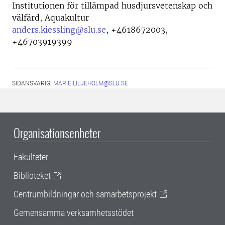
Institutionen för tillämpad husdjursvetenskap och
välfärd, Aquakultur
anders.kiessling@slu.se
,
+4618672003,
+46703919399
SIDANSVARIG:
MARIE.LILJEHOLM@SLU.SE
Organisationsenheter
Fakulteter
Biblioteket
Centrumbildningar och samarbetsprojekt
Gemensamma verksamhetsstödet