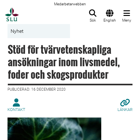
Medarbetarwebben
Till startsida
Sök
English
Meny
Nyhet
Stöd för tvärvetenskapliga
ansökningar inom livsmedel,
foder och skogsprodukter
PUBLICERAD: 16 DECEMBER 2020
KONTAKT
LÄNKAR