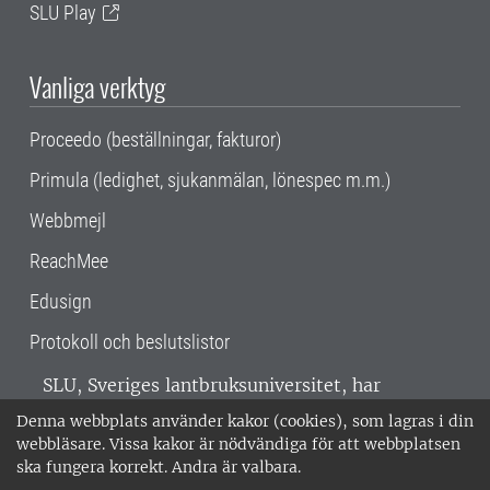
SLU Play
Vanliga verktyg
Proceedo (beställningar, fakturor)
Primula (ledighet, sjukanmälan, lönespec m.m.)
Webbmejl
ReachMee
Edusign
Protokoll och beslutslistor
SLU, Sveriges lantbruksuniversitet, har
verksamhet över hela Sverige. Huvudorter är
Denna webbplats använder kakor (cookies), som lagras i din
Alnarp, Uppsala och Umeå.
SLU är
webbläsare. Vissa kakor är nödvändiga för att webbplatsen
miljöcertifierat enligt ISO 14001. •
Telefon:
ska fungera korrekt. Andra är valbara.