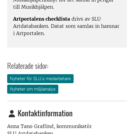
till Musikhjälpen.
Artportalens checklista
drivs av SLU
Artdatabanken. Datat som samlas in hamnar
i Artportalen.
Relaterade sidor:
Nyheter för SLU:s medarbetare
Nyheter om miljöanalys
Kontaktinformation
Anna Tano Graflind, kommunikatör
SLU Artdatabanken