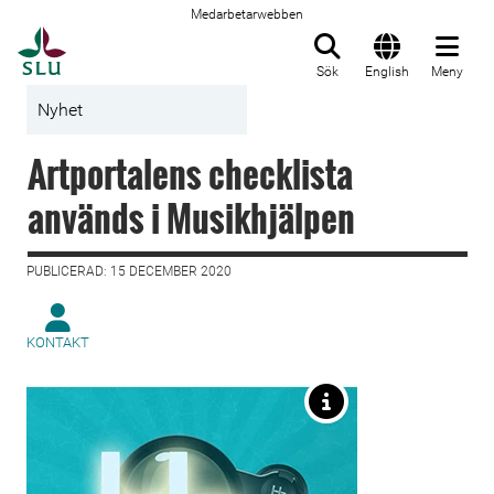
Medarbetarwebben
Till startsida
Sök
English
Meny
Nyhet
Artportalens checklista
används i Musikhjälpen
PUBLICERAD: 15 DECEMBER 2020
KONTAKT