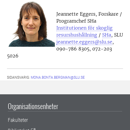
Jeannette Eggers, Forskare /
Programchef SHa
Institutionen för skoglig
resurshushållning
/
SHa
, SLU
jeannette.eggers@slu.se
,
090-786 8305, 072-203
5026
SIDANSVARIG:
MONA.BONTA.BERGMAN@SLU.SE
Organisationsenheter
Fakulteter