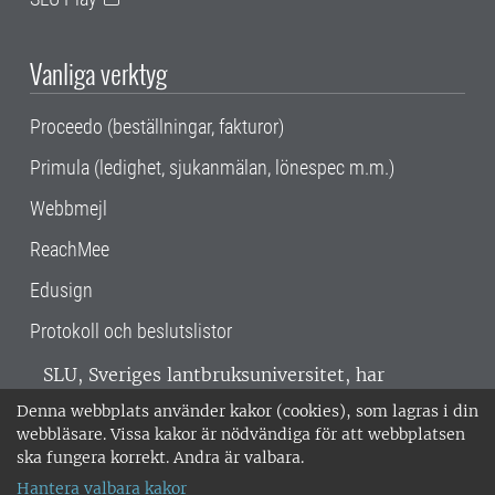
Vanliga verktyg
Proceedo (beställningar, fakturor)
Primula (ledighet, sjukanmälan, lönespec m.m.)
Webbmejl
ReachMee
Edusign
Protokoll och beslutslistor
SLU, Sveriges lantbruksuniversitet, har
verksamhet över hela Sverige. Huvudorter är
Denna webbplats använder kakor (cookies), som lagras i din
Alnarp, Uppsala och Umeå.
SLU är
webbläsare. Vissa kakor är nödvändiga för att webbplatsen
miljöcertifierat enligt ISO 14001. •
Telefon:
ska fungera korrekt. Andra är valbara.
018-67 10 00 • Org nr: 202100-2817 •
Om
Hantera valbara kakor