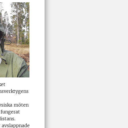
ket
ansverktygens
fysiska möten
 fungerat
istans.
r avslappnade