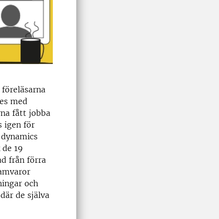
 föreläsarna
des med
na fått jobba
 igen för
e dynamics
 de 19
ad från förra
ramvaror
ningar och
där de själva