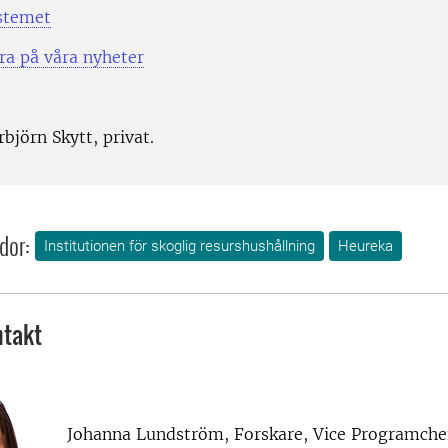
stemet
a på våra nyheter
björn Skytt, privat.
dor:
Institutionen för skoglig resurshushållning
Heureka
takt
Johanna Lundström, Forskare, Vice Programche