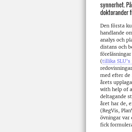
synnerhet. På
doktorander f
Den första k
handlande om
analys och pl
distans och b
föreläsningar
(
tillika SLU’
redovisningar
med efter de 
årets upplag
with help of 
deltagande st
året har de, 
(RegVis, Plan
övningar var 
fick formuler