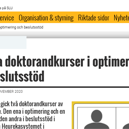
e på SLU
ervice
Organisation & styrning
Riktade sidor
Nyhet
optimering och beslutsstöd
 doktorandkurser i optime
slutsstöd
OVEMBER 2020
gick två doktorandkurser av
e. Den ena i optimering och en
den andra i beslutsstöd i
h Heurekasystemet i