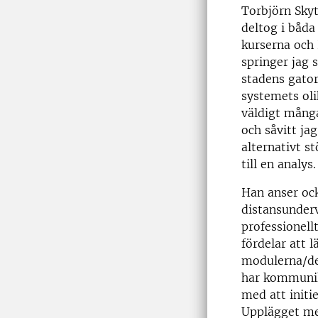
Torbjörn Skyt
deltog i båda 
kurserna och
springer jag
stadens gato
systemets ol
väldigt mång
och såvitt ja
alternativt s
till en analys.
Han anser oc
distansunderv
professionell
fördelar att 
modulerna/del
har kommunik
med att initi
Upplägget me