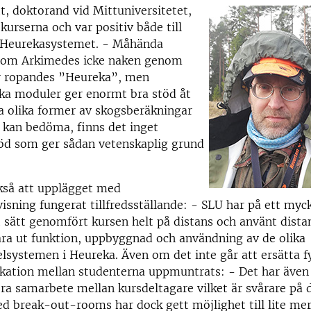
t, doktorand vid Mittuniversitetet,
kurserna och var positiv både till
 Heurekasystemet. - Måhända
 som Arkimedes icke naken genom
r ropandes ”Heureka”, men
ika moduler ger enormt bra stöd åt
a olika former av skogsberäkningar
g kan bedöma, finns det inget
töd som ger sådan vetenskaplig grund
kså att upplägget med
isning fungerat tillfredsställande: - SLU har på ett myc
t sätt genomfört kursen helt på distans och använt dist
lära ut funktion, uppbyggnad och användning av de olika
systemen i Heureka. Även om det inte går att ersätta 
ation mellan studenterna uppmuntrats: - Det har även
era samarbete mellan kursdeltagare vilket är svårare på d
d break-out-rooms har dock gett möjlighet till lite me