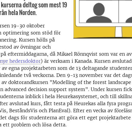
 kurserna deltog som mest 19
rån hela Norden.
ursen 19-30 oktober
 optimering som stöd för
anering. Kursen hölls på
estod av övningar och
 på eftermiddagarna, då Mikael Rönnqvist som var en av
s nye hedersdoktor
) är verksam i Kanada. Kursen avsluta
 av egna projektarbeten som de 13 deltagande studenter
inledande två veckorna. Den 9-13 november var det dags
a av doktorandkursen ”Modelling of the forest landscap
an advanced decision support system”. Under kursen fick
udenterna inblick i hela Heurekasystemet, och till skilln
efter avslutad kurs, fått testa på Heurekas alla fyra prog
Vis, BeståndsVis och PlanEval). Efter en vecka av föreläs
det dags för studenterna att göra ett eget projektarbete 
a ett problem och lösa detta.