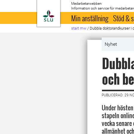
Medarbetarwebben
Information och service för medarbetar
Till startsida
Min anställning
Stöd & s
start mw
/
Dubbla doktorandkurser i 
Nyhet
Dubbla
och be
PUBLICERAD: 29 N
Under hösten 
stapeln onlin
vecka senare 
allmänhet oc