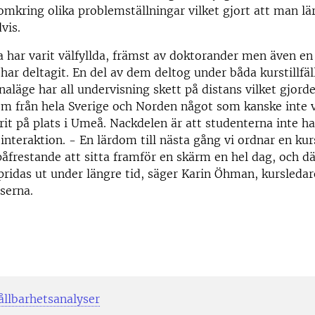
omkring olika problemställningar vilket gjort att man lä
vis.
 har varit välfyllda, främst av doktorander men även en
har deltagit. En del av dem deltog under båda kurstillfä
aläge har all undervisning skett på distans vilket gjorde
m från hela Sverige och Norden något som kanske inte v
it på plats i Umeå. Nackdelen är att studenterna inte 
 interaktion. - En lärdom till nästa gång vi ordnar en kur
 påfrestande att sitta framför en skärm en hel dag, och d
pridas ut under längre tid, säger Karin Öhman, kursledar
serna.
ållbarhetsanalyser