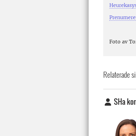
Heurekasy
Prenumerer
Foto av Tor
Relaterade si
SHa kon