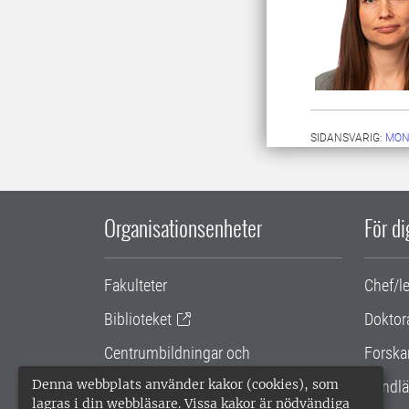
SIDANSVARIG:
MON
Organisationsenheter
För d
Fakulteter
Chef/l
Biblioteket
Doktor
Centrumbildningar och
Forska
samarbetsprojekt
Denna webbplats använder kakor (cookies), som
Handlä
lagras i din webbläsare. Vissa kakor är nödvändiga