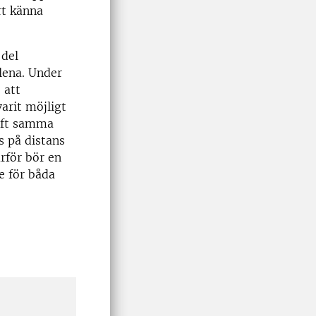
rt känna
 del
llena. Under
 att
arit möjligt
haft samma
s på distans
ärför bör en
e för båda