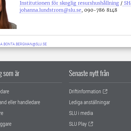
Institutionen för skoglig resurshushållning
/
SH
johanna.lundstrom@slu.se
, 090-786 8148
A.BONTA.BERGMAN@SLU.SE
ig som är
Senaste nytt från
edare
Driftinformation
and eller handledare
Lediga anställningar
re
SLU i media
ggare
SLU Play