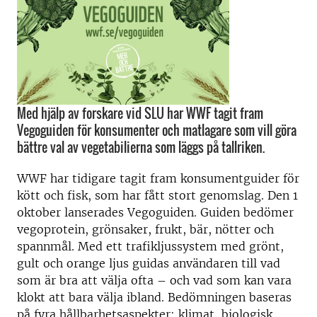
Med hjälp av forskare vid SLU har WWF tagit fram
Vegoguiden för konsumenter och matlagare som vill göra
bättre val av vegetabilierna som läggs på tallriken.
WWF har tidigare tagit fram konsumentguider för
kött och fisk, som har fått stort genomslag. Den 1
oktober lanserades Vegoguiden. Guiden bedömer
vegoprotein, grönsaker, frukt, bär, nötter och
spannmål. Med ett trafikljussystem med grönt,
gult och orange ljus guidas användaren till vad
som är bra att välja ofta – och vad som kan vara
klokt att bara välja ibland. Bedömningen baseras
på fyra hållbarhetsaspekter: klimat, biologisk