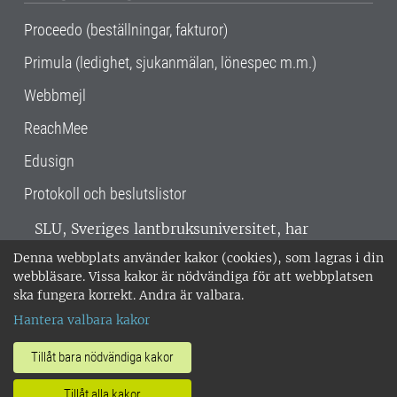
Proceedo (beställningar, fakturor)
Primula (ledighet, sjukanmälan, lönespec m.m.)
Webbmejl
ReachMee
Edusign
Protokoll och beslutslistor
SLU, Sveriges lantbruksuniversitet, har
verksamhet över hela Sverige. Huvudorter är
Denna webbplats använder kakor (cookies), som lagras i din
Alnarp, Uppsala och Umeå.
SLU är
webbläsare. Vissa kakor är nödvändiga för att webbplatsen
miljöcertifierat enligt ISO 14001. •
Telefon:
ska fungera korrekt. Andra är valbara.
018-67 10 00 • Org nr: 202100-2817 •
Om
Hantera valbara kakor
medarbetarwebben
•
SLU:s fakturaadress
•
Om SLU:s webbplatser
•
Vid KRIS
Tillåt bara nödvändiga kakor
•
Hantera kakor
•
Behandling av
Tillåt alla kakor