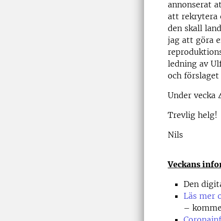
annonserat at
att rekrytera
den skall lan
jag att göra
reproduktions
ledning av U
och förslaget 
Under vecka 
Trevlig helg!
Nils
Veckans info
Den digit
Läs mer 
– komme
Coronainf