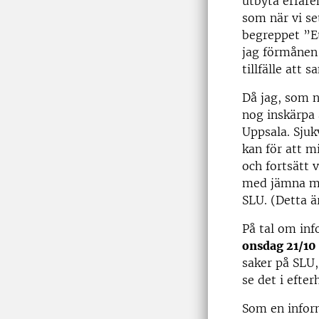
utbyta erfar
som när vi se
begreppet ”E
jag förmånen 
tillfälle att
Då jag, som n
nog inskärpa a
Uppsala. Sjuk
kan för att m
och fortsätt 
med jämna me
SLU. (Detta ä
På tal om inf
onsdag 21/10 
saker på SLU,
se det i efte
Som en inform