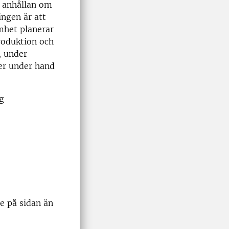
n anhållan om
ingen är att
amhet planerar
roduktion och
, under
er under hand
g
e på sidan än