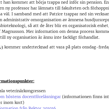
t han kommer att börja trappa ned inför sin pension. E
 en ny professor har lämnats till fakulteten och förhoppn
da väl. I samband med att Patrice trappar ned sin verks
 en administrativ omorganisation av ämnena husdjursrep
bioteknologi, så att de åter blir en organisatorisk enhet
lf Magnusson. Mer information om denna process komm
till ny organisation är ännu inte fackligt förhandlat.
43 kommer undertecknad att vara på plats onsdag-freda
rmationspunkter:
ala veterinärkongressen
om höstens docentföreläsningar
(informationen finns int
r inom kort)
ormation från Rektor 201016.