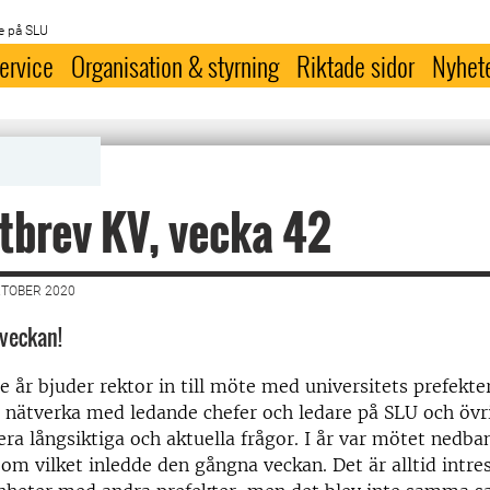
e på SLU
ervice
Organisation & styrning
Riktade sidor
Nyhet
tbrev KV, vecka 42
KTOBER 2020
 veckan!
e år bjuder rektor in till möte med universitets prefekter,
 nätverka med ledande chefer och ledare på SLU och övr
era långsiktiga och aktuella frågor. I år var mötet nedbant
m vilket inledde den gångna veckan. Det är alltid intres