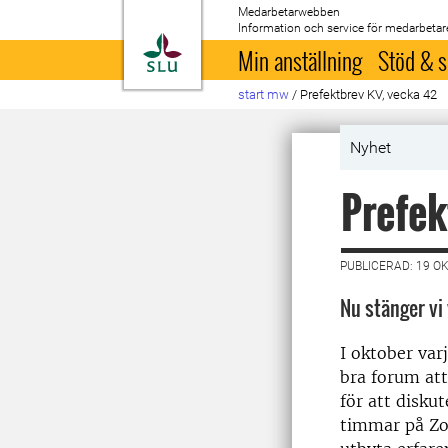
Medarbetarwebben
Information och service för medarbetar
Till startsida
Min anställning
Stöd & s
start mw
/
Prefektbrev KV, vecka 42
Nyhet
Prefek
PUBLICERAD: 19 O
Nu stänger vi
I oktober varj
bra forum att
för att diskut
timmar på Zoo