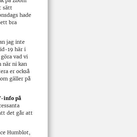
sak på Zoom
t sätt
 onsdags hade
ett bra
an jag inte
id-19 här i
 göra vad vi
 när ni kan
era er också
som gäller på
V-info på
tressanta
tt det går att
rice Humblot,