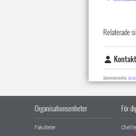
Relaterade si
Kontakt
SIDANSVARIG:
SUS
Organisationsenheter
För d
Fakulteter
Chef/l