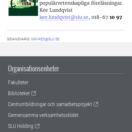
populärvetenskapliga föreläsningar.
Kee Lundqvist
kee.lundqvist@slu.se
, 018-67
10 97
SIDANSVARIG:
MW-RED@SLU.SE
Organisationsenheter
Fakulteter
Biblioteket
Centrumbildningar och samarbetsprojekt
Gemensamma verksamhetsstödet
SLU Holding