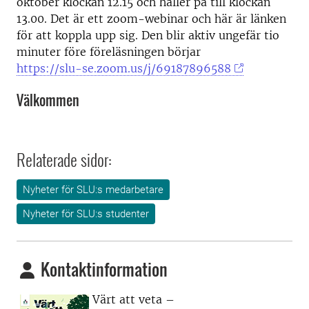
oktober klockan 12.15 och håller på till klockan
13.00. Det är ett zoom-webinar och här är länken
för att koppla upp sig. Den blir aktiv ungefär tio
minuter före föreläsningen börjar
https://slu-se.zoom.us/j/69187896588
Välkommen
Relaterade sidor:
Nyheter för SLU:s medarbetare
Nyheter för SLU:s studenter
Kontaktinformation
Värt att veta –