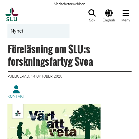
Medarbetarwebben
Till startsida
Sök
English
Meny
Nyhet
Föreläsning om SLU:s
forskningsfartyg Svea
PUBLICERAD: 14 OKTOBER 2020
KONTAKT