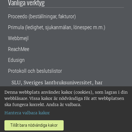
Vanliga verktyg
Proceedo (beställningar, fakturor)
Primula (ledighet, sjukanmälan, lönespec m.m.)
Webbmejl
ReachMee
Edusign
Protokoll och beslutslistor
SLU, Sveriges lantbruksuniversitet, har
verksamhet över hela Sverige. Huvudorter är
Denna webbplats använder kakor (cookies), som lagras i din
Alnarp, Uppsala och Umeå.
SLU är
webbläsare. Vissa kakor är nödvändiga för att webbplatsen
miljöcertifierat enligt ISO 14001. •
Telefon:
ska fungera korrekt. Andra är valbara.
018-67 10 00 • Org nr: 202100-2817 •
Om
Hantera valbara kakor
medarbetarwebben
•
SLU:s fakturaadress
•
Om SLU:s webbplatser
•
Vid KRIS
Tillåt bara nödvändiga kakor
•
Hantera kakor
•
Behandling av