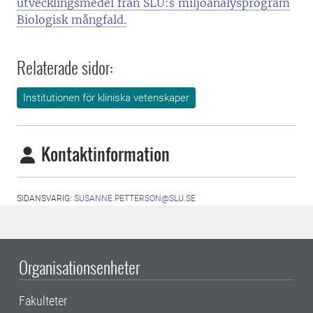
utvecklingsmedel från SLU:s miljöanalysprogram
Biologisk mångfald.
Relaterade sidor:
Institutionen för kliniska vetenskaper
Kontaktinformation
SIDANSVARIG:
SUSANNE.PETTERSON@SLU.SE
Organisationsenheter
Fakulteter