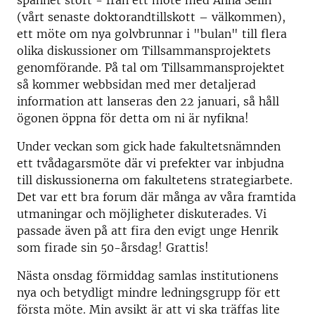
spannet stort - från ett möte med Anna Selin
(vårt senaste doktorandtillskott – välkommen),
ett möte om nya golvbrunnar i "bulan" till flera
olika diskussioner om Tillsammansprojektets
genomförande. På tal om Tillsammansprojektet
så kommer webbsidan med mer detaljerad
information att lanseras den 22 januari, så håll
ögonen öppna för detta om ni är nyfikna!
Under veckan som gick hade fakultetsnämnden
ett tvådagarsmöte där vi prefekter var inbjudna
till diskussionerna om fakultetens strategiarbete.
Det var ett bra forum där många av våra framtida
utmaningar och möjligheter diskuterades. Vi
passade även på att fira den evigt unge Henrik
som firade sin 50-årsdag! Grattis!
Nästa onsdag förmiddag samlas institutionens
nya och betydligt mindre ledningsgrupp för ett
första möte. Min avsikt är att vi ska träffas lite