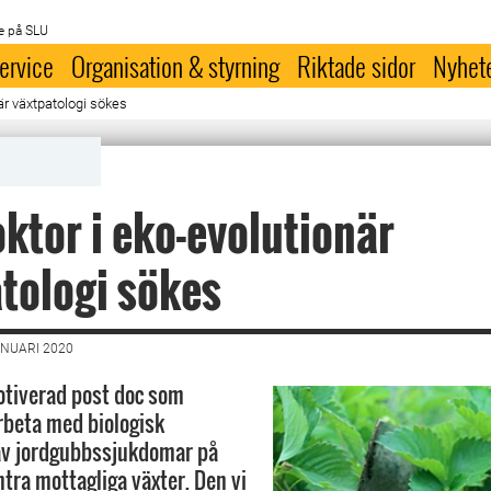
e på SLU
ervice
Organisation & styrning
Riktade sidor
Nyhet
är växtpatologi sökes
ktor i eko-evolutionär
tologi sökes
ANUARI 2020
otiverad post doc som
rbeta med biologisk
v jordgubbssjukdomar på
ntra mottagliga växter. Den vi