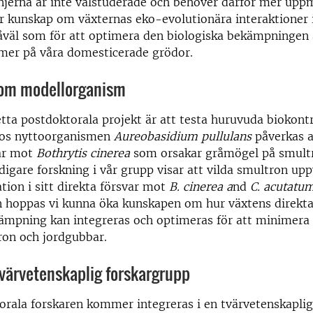
injerna är inte välstuderade och behöver därför mer up
år kunskap om växternas eko-evolutionära interaktioner i
åväl som för att optimera den biologiska bekämpningen
mer på våra domesticerade grödor.
om modellorganism
ta postdoktorala projekt är att testa huruvuda biokontr
hos nyttoorganismen
Aureobasidium pullulans
påverkas a
var mot
Bothrytis cinerea
som orsakar gråmögel på smult
digare forskning i vår grupp visar att vilda smultron upp
ation i sitt direkta försvar mot
B. cinerea a
nd
C. acutatum
n hoppas vi kunna öka kunskapen om hur växtens direkta
kämpning kan integreras och optimeras för att minimera
ron och jordgubbar.
tvärvetenskaplig forskargrupp
rala forskaren kommer integreras i en tvärvetenskapli