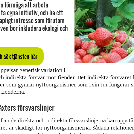
a förmåga att arbeta
 ta egna initiativ, och ha ett
apligt intresse som förutom
även bör inkludera ekologi och
h sök tjänsten här
uppvisar genetisk variation i
och indirekta försvar mot fiender. Det indirekta försvaret
er som gynnar nyttoorganismer som i sin tur fungerar 
 fienderna.
äxters försvarslinjer
llan de direkta och indirekta försvarslinjerna kan uppst
aret är skadligt för nyttoorganismerna. Sådana relatione