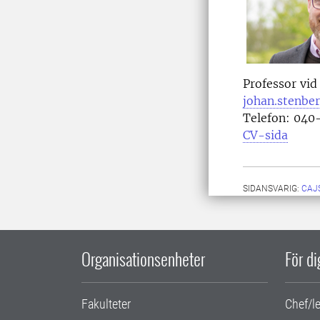
Professor vid
johan.stenbe
Telefon:
040-
CV-sida
SIDANSVARIG:
CAJ
Organisationsenheter
För d
Fakulteter
Chef/l