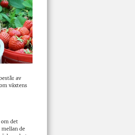
 består av
som växtens
å om det
r mellan de