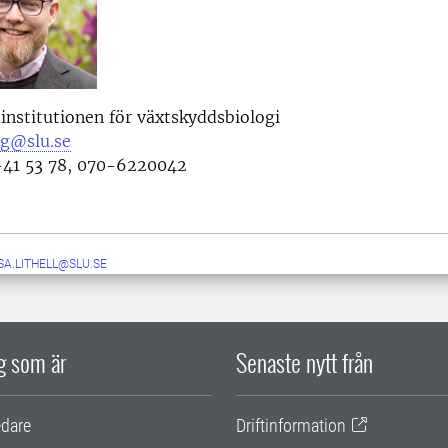
 institutionen för växtskyddsbiologi
rg@slu.se
41 53 78, 070-6220042
SA.LITHELL@SLU.SE
ig som är
Senaste nytt från
edare
Driftinformation