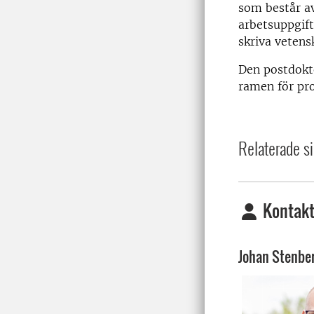
som består av
arbetsuppgift
skriva vetens
Den postdokto
ramen för pro
Relaterade si
Kontakt
Johan Stenbe