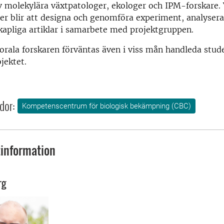
 molekylära växtpatologer, ekologer och IPM-forskare. 
er blir att designa och genomföra experiment, analysera
kapliga artiklar i samarbete med projektgruppen.
rala forskaren förväntas även i viss mån handleda stu
jektet.
dor:
Kompetenscentrum för biologisk bekämpning (CBC)
information
rg