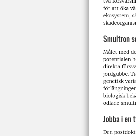
två försvarsl
för att öka v
ekosystem, s
skadeorganis
Smultron s
Målet med det
potentialen 
direkta förs
jordgubbe. Ti
genetisk vari
förlängninge
biologisk be
odlade smult
Jobba i en 
Den postdokto