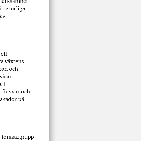
pmärksamhet
 naturliga
 av
oll-
v växtens
ron och
visar
.
I
 försvar och
 skador på
g forskargrupp