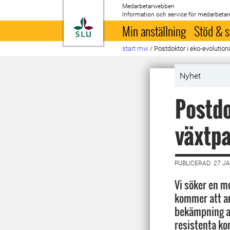
Medarbetarwebben
Information och service för medarbetar
Till startsida
Min anställning
Stöd & s
start mw
/
Postdoktor i eko-evolution
Nyhet
Postdo
växtpa
PUBLICERAD: 27 J
Vi söker en m
kommer att a
bekämpning a
resistenta ko