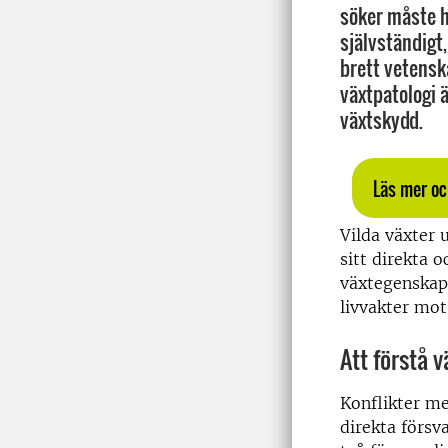
söker måste h
självständigt,
brett vetensk
växtpatologi 
växtskydd.
Läs mer oc
Vilda växter 
sitt direkta 
växtegenskap
livvakter mot
Att förstå v
Konflikter me
direkta försv