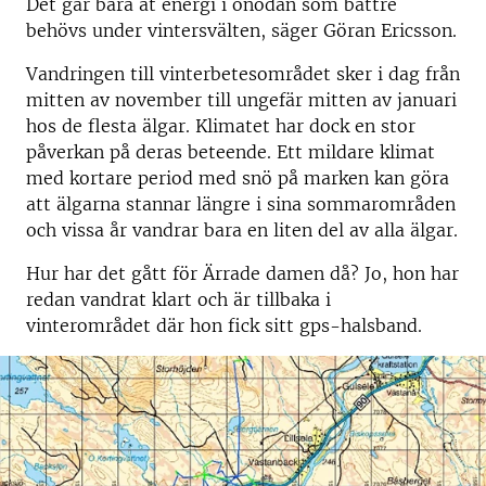
Det går bara åt energi i onödan som bättre
behövs under vintersvälten, säger Göran Ericsson.
Vandringen till vinterbetesområdet sker i dag från
mitten av november till ungefär mitten av januari
hos de flesta älgar. Klimatet har dock en stor
påverkan på deras beteende. Ett mildare klimat
med kortare period med snö på marken kan göra
att älgarna stannar längre i sina sommarområden
och vissa år vandrar bara en liten del av alla älgar.
Hur har det gått för Ärrade damen då? Jo, hon har
redan vandrat klart och är tillbaka i
vinterområdet där hon fick sitt gps-halsband.