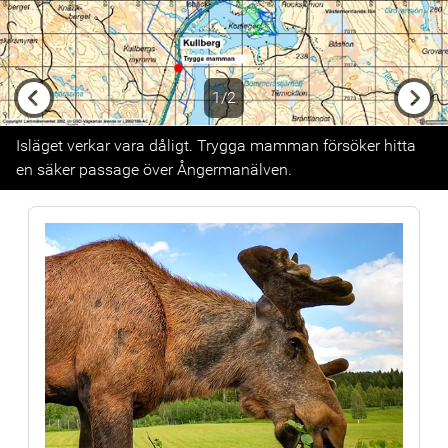
1/2
Previous
Next
Isläget verkar vara dåligt. Trygga mamman försöker hitta
en säker passage över Ångermanälven.