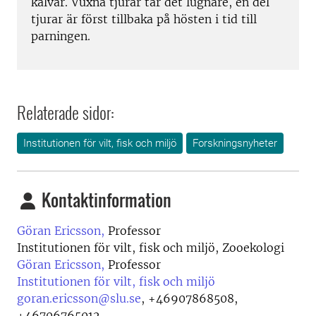
kalvar. Vuxna tjurar tar det lugnare, en del
tjurar är först tillbaka på hösten i tid till
parningen.
Relaterade sidor:
Institutionen för vilt, fisk och miljö
Forskningsnyheter
Kontaktinformation
Göran Ericsson,
Professor
Institutionen för vilt, fisk och miljö, Zooekologi
Göran Ericsson,
Professor
Institutionen för vilt, fisk och miljö
goran.ericsson@slu.se
,
+46907868508,
+46706765012