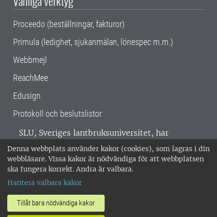
Vanliga verktyg
Proceedo (beställningar, fakturor)
Primula (ledighet, sjukanmälan, lönespec m.m.)
Webbmejl
ReachMee
Edusign
Protokoll och beslutslistor
SLU, Sveriges lantbruksuniversitet, har
verksamhet över hela Sverige. Huvudorter är
Denna webbplats använder kakor (cookies), som lagras i din
Alnarp, Uppsala och Umeå.
SLU är
webbläsare. Vissa kakor är nödvändiga för att webbplatsen
miljöcertifierat enligt ISO 14001. •
Telefon:
ska fungera korrekt. Andra är valbara.
018-67 10 00 • Org nr: 202100-2817 •
Om
Hantera valbara kakor
medarbetarwebben
•
SLU:s fakturaadress
•
Om SLU:s webbplatser
•
Vid KRIS
Tillåt bara nödvändiga kakor
•
Hantera kakor
•
Behandling av