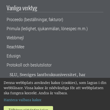
Vanliga verktyg
Proceedo (beställningar, fakturor)
Primula (ledighet, sjukanmälan, lönespec m.m.)
Webbmejl
ReachMee
Edusign
Protokoll och beslutslistor
SLU, Sveriges lantbruksuniversitet, har
verksamhet över hela Sverige. Huvudorter är
Denna webbplats använder kakor (cookies), som lagras i din
Alnarp, Uppsala och Umeå.
SLU är
webbläsare. Vissa kakor är nödvändiga för att webbplatsen
miljöcertifierat enligt ISO 14001. •
Telefon:
ska fungera korrekt. Andra är valbara.
018-67 10 00 • Org nr: 202100-2817 •
Om
Hantera valbara kakor
medarbetarwebben
•
SLU:s fakturaadress
•