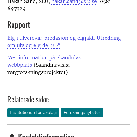
Håkan Sand, SLU,
hakan.sand@slu.se
, 0581-
697324
Rapport
Elg i ulverevir: predasjon og elgjakt. Utredning
om ulv og elg del 2
Mer information på Skandulvs
webbplats
(Skandinaviska
vargforskningsprojektet)
Relaterade sidor:
Institutionen för ekologi
Forskningsnyheter