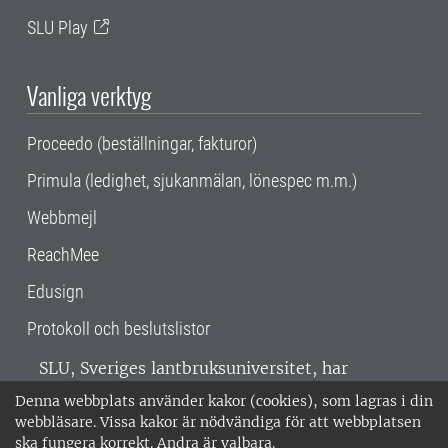
SLU Play
Vanliga verktyg
Proceedo (beställningar, fakturor)
Primula (ledighet, sjukanmälan, lönespec m.m.)
Webbmejl
ReachMee
Edusign
Protokoll och beslutslistor
SLU, Sveriges lantbruksuniversitet, har
verksamhet över hela Sverige. Huvudorter är
Denna webbplats använder kakor (cookies), som lagras i din
Alnarp, Uppsala och Umeå.
SLU är
webbläsare. Vissa kakor är nödvändiga för att webbplatsen
miljöcertifierat enligt ISO 14001. •
Telefon:
ska fungera korrekt. Andra är valbara.