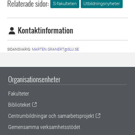
Relaterade sidor:
S-fakulteten
Utbildningsnyheter
Kontaktinformation
SIDANSVARIG:
MARTEN.GRANERT@SLU.SE
Organisationsenheter
Fakulteter
Biblioteket
Centrumbildningar och samarbetsprojekt
Gemensamma verksamhetsstödet