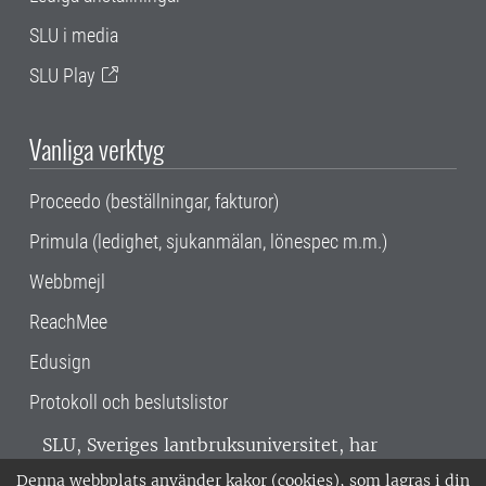
SLU i media
SLU Play
Vanliga verktyg
Proceedo (beställningar, fakturor)
Primula (ledighet, sjukanmälan, lönespec m.m.)
Webbmejl
ReachMee
Edusign
Protokoll och beslutslistor
SLU, Sveriges lantbruksuniversitet, har
verksamhet över hela Sverige. Huvudorter är
Denna webbplats använder kakor (cookies), som lagras i din