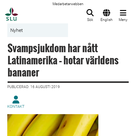
Medarbetarwebben
Till startsida
Sök
English
Meny
Nyhet
Svampsjukdom har nått
Latinamerika – hotar världens
bananer
PUBLICERAD: 16 AUGUSTI 2019
KONTAKT