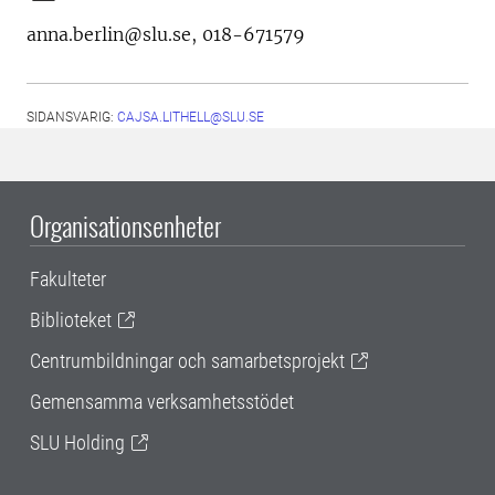
anna.berlin@slu.se, 018-671579
SIDANSVARIG:
CAJSA.LITHELL@SLU.SE
Organisationsenheter
Fakulteter
Biblioteket
Centrumbildningar och samarbetsprojekt
Gemensamma verksamhetsstödet
SLU Holding