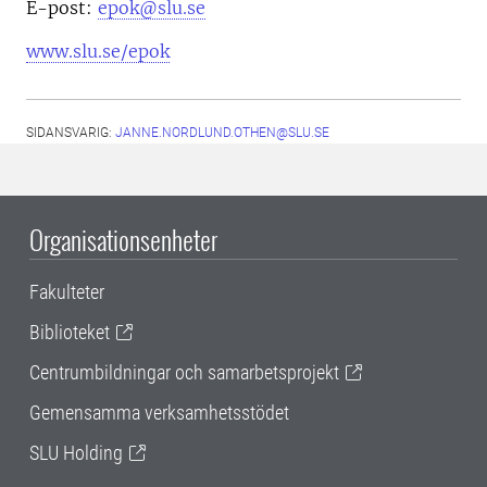
E-post:
epok@slu.se
www.slu.se/epok
SIDANSVARIG:
JANNE.NORDLUND.OTHEN@SLU.SE
Organisationsenheter
Fakulteter
Biblioteket
Centrumbildningar och samarbetsprojekt
Gemensamma verksamhetsstödet
SLU Holding