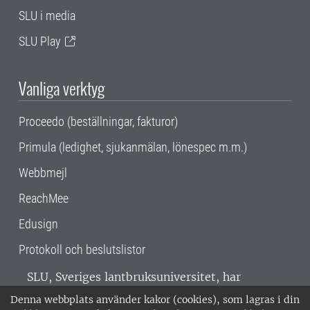
SLU i media
SLU Play
Vanliga verktyg
Proceedo (beställningar, fakturor)
Primula (ledighet, sjukanmälan, lönespec m.m.)
Webbmejl
ReachMee
Edusign
Protokoll och beslutslistor
SLU, Sveriges lantbruksuniversitet, har
verksamhet över hela Sverige. Huvudorter är
Denna webbplats använder kakor (cookies), som lagras i din