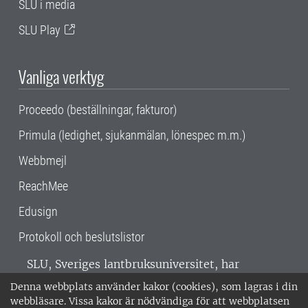
SLU i media
SLU Play
Vanliga verktyg
Proceedo (beställningar, fakturor)
Primula (ledighet, sjukanmälan, lönespec m.m.)
Webbmejl
ReachMee
Edusign
Protokoll och beslutslistor
SLU, Sveriges lantbruksuniversitet, har
verksamhet över hela Sverige. Huvudorter är
Denna webbplats använder kakor (cookies), som lagras i din
Alnarp, Uppsala och Umeå.
SLU är
webbläsare. Vissa kakor är nödvändiga för att webbplatsen