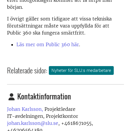
efter morgondagen kommer att få https från
början.
I övrigt gäller som tidigare att vissa tekniska
förutsättningar måste vara uppfyllda för att
Public 360 ska fungera smärtfritt.
Läs mer om Public 360 här
.
Relaterade sidor:
Nyheter för SLU:s medarbetare
Kontaktinformation
Johan Karlsson,
Projektledare
IT-avdelningen, Projektkontor
johan.karlsson@slu.se
,
+4618671055,
+46706564380