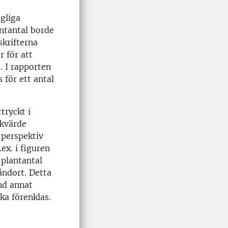
gliga
antantal borde
skrifterna
 för att
. I rapporten
 för ett antal
tryckt i
rkvärde
 perspektiv
ex. i figuren
 plantantal
åndort. Detta
and annat
ka förenklas.