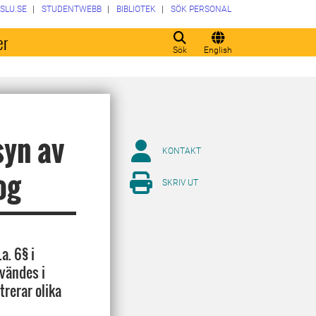
SLU.SE
STUDENTWEBB
BIBLIOTEK
SÖK PERSONAL
er
Sök
English
syn av
KONTAKT
og
SKRIV UT
a. 6§ i
vändes i
trerar olika