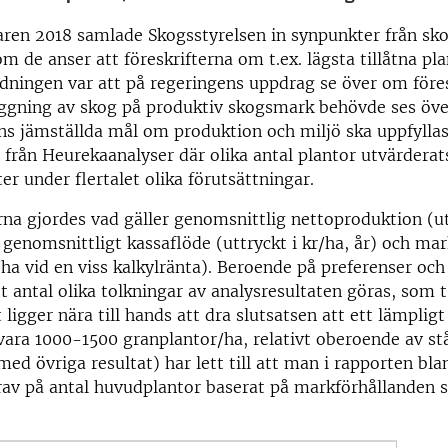
en 2018 samlade Skogsstyrelsen in synpunkter från sko
om de anser att föreskrifterna om t.ex. lägsta tillåtna pl
edningen var att på regeringens uppdrag se över om före
ggning av skog på produktiv skogsmark behövde ses över
ns jämställda mål om produktion och miljö ska uppfyllas
t från Heurekaanalyser där olika antal plantor utvärderats
er under flertalet olika förutsättningar.
na gjordes vad gäller genomsnittlig nettoproduktion (ut
 genomsnittligt kassaflöde (uttryckt i kr/ha, år) och ma
r/ha vid en viss kalkylränta). Beroende på preferenser och
t antal olika tolkningar av analysresultaten göras, som t.
ligger nära till hands att dra slutsatsen att ett lämpligt
vara 1000-1500 granplantor/ha, relativt oberoende av st
ed övriga resultat) har lett till att man i rapporten bl
krav på antal huvudplantor baserat på markförhållanden s