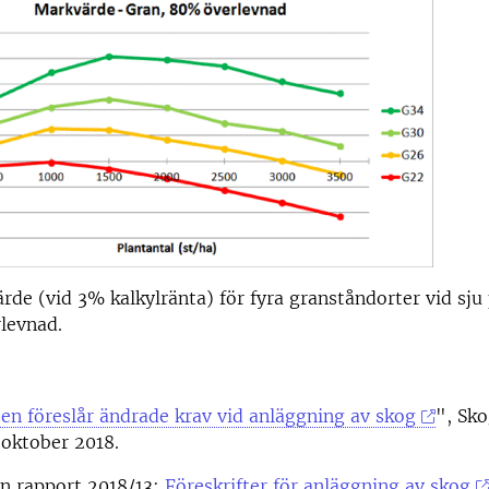
rde (vid 3% kalkylränta) för fyra granståndorter vid sju
levnad.
en föreslår ändrade krav vid anläggning av skog
", Sko
 oktober 2018.
en rapport 2018/13:
Föreskrifter för anläggning av skog