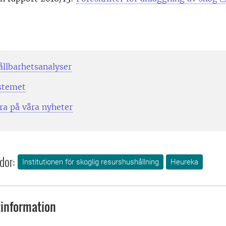
ållbarhetsanalyser
stemet
a på våra nyheter
dor:
Institutionen för skoglig resurshushållning
Heureka
information