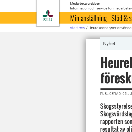
Medarbetarwebben
Information och service för medarbetar
Till startsida
Min anställning
Stöd & s
start mw
/
Heurekaanalyser användes i
Nyhet
Heurek
föresk
PUBLICERAD: 05 JU
Skogsstyrelse
Skogsvårdslag
rapporten som
resultat av ol