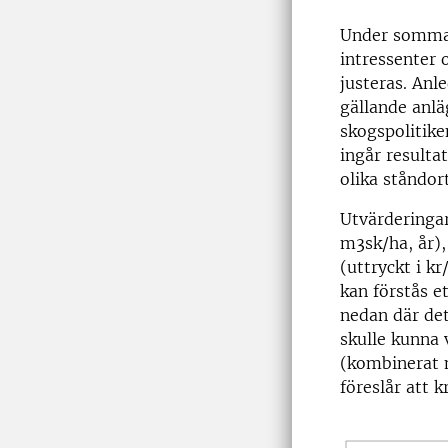
Under sommar
intressenter 
justeras. Anl
gällande anlä
skogspolitike
ingår resulta
olika ståndort
Utvärderingar
m3sk/ha, år),
(uttryckt i k
kan förstås et
nedan där det 
skulle kunna 
(kombinerat m
föreslår att 