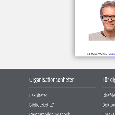
SIDANSVARIG:
MON
Organisationsenheter
För d
Fakulteter
Chef/l
Biblioteket
Doktor
Centrumbildningar och
Forska