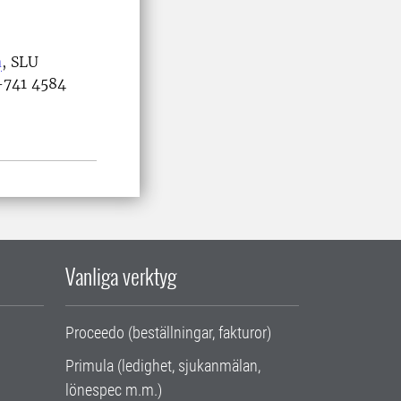
a
, SLU
-741 4584
Vanliga verktyg
Proceedo (beställningar, fakturor)
Primula (ledighet, sjukanmälan,
lönespec m.m.)