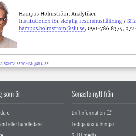
Hampus Holmström, Analytiker
Institutionen för skoglig resurshushållning
/
SH
hampus.holmstrom@slu.se
, 090-786 8374, 072
A.BONTA.BERGMAN@SLU.SE
ig som är
Senaste nytt från
edare
Driftinformation
and eller handledare
Lediga anställningar
re
SLU i media