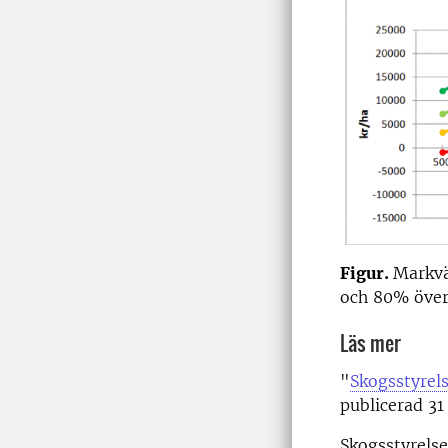
Figur.
Markvä
och 80% över
Läs mer
"
Skogsstyrels
publicerad 31
Skogsstyrels