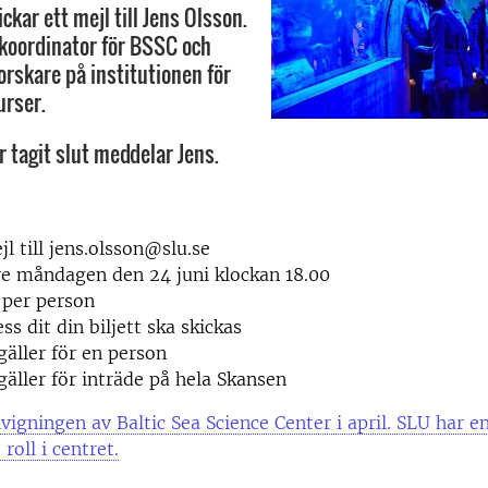
ckar ett mejl till Jens Olsson.
 koordinator för BSSC och
orskare på institutionen för
urser.
r tagit slut meddelar Jens.
jl till jens.olsson@slu.se
re måndagen den 24 juni klockan 18.00
t per person
ss dit din biljett ska skickas
 gäller för en person
 gäller för inträde på hela Skansen
vigningen av Baltic Sea Science Center i april. SLU har 
roll i centret.