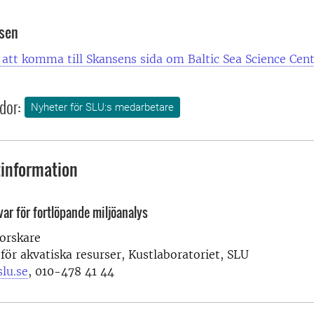
nsen
r att komma till Skansens sida om Baltic Sea Science Cen
dor:
Nyheter för SLU:s medarbetare
information
ar för fortlöpande miljöanalys
forskare
 för akvatiska resurser, Kustlaboratoriet, SLU
lu.se
, 010-478 41 44