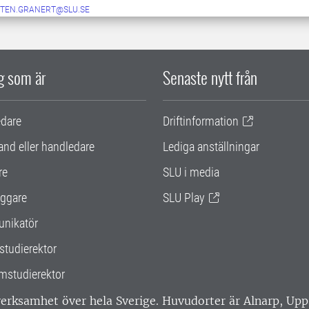
TEN.GRANERT@SLU.SE
ig som är
Senaste nytt från
edare
Driftinformation
and eller handledare
Lediga anställningar
re
SLU i media
ggare
SLU Play
nikatör
studierektor
mstudierektor
 verksamhet över hela Sverige. Huvudorter är Alnarp, U