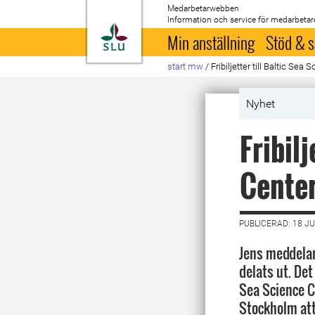
Medarbetarwebben
Information och service för medarbetar
Till startsida
Min anställning
Stöd & s
start mw
/
Fribiljetter till Baltic Se
Nyhet
Fribilj
Cente
PUBLICERAD: 18 JU
Jens meddelar 
delats ut. Det 
Sea Science C
Stockholm att