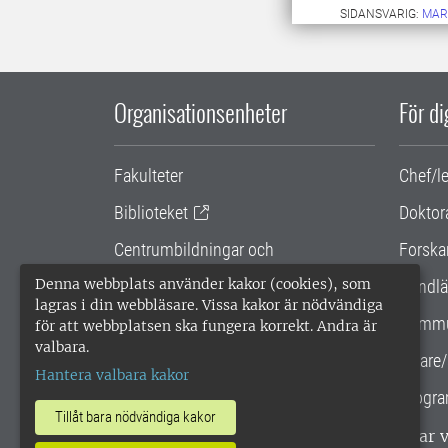
SIDANSVARIG:
MAR
Organisationsenheter
För d
Fakulteter
Chef/l
Biblioteket
Doktor
Centrumbildningar och
Forska
samarbetsprojekt
Denna webbplats använder kakor (cookies), som
Handlä
lagras i din webbläsare. Vissa kakor är nödvändiga
Gemensamma verksamhetsstödet
Kommu
för att webbplatsen ska fungera korrekt. Andra är
valbara.
SLU Holding
Lärare/
Hantera valbara kakor
Progra
Tillåt bara nödvändiga kakor
SLU, Sveriges lantbruksuniversitet, har