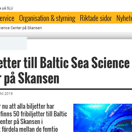
e på SLU
ervice
Organisation & styrning
Riktade sidor
Nyhet
a Science Center på Skansen
etter till Baltic Sea Science
r på Skansen
NI 2019
nu att alla biljetter har
finns 50 fribiljetter till Baltic
enter på Skansen i
 fördela mellan de femtio