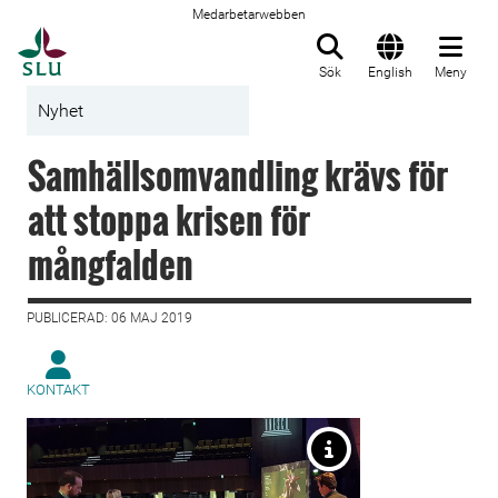
Medarbetarwebben
Till startsida
Sök
English
Meny
Nyhet
Samhällsomvandling krävs för
att stoppa krisen för
mångfalden
PUBLICERAD: 06 MAJ 2019
KONTAKT