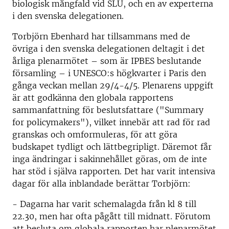
biologisk mångfald vid SLU, och en av experterna
i den svenska delegationen.
Torbjörn Ebenhard har tillsammans med de
övriga i den svenska delegationen deltagit i det
årliga plenarmötet – som är IPBES beslutande
församling – i UNESCO:s högkvarter i Paris den
gånga veckan mellan 29/4-4/5. Plenarens uppgift
är att godkänna den globala rapportens
sammanfattning för beslutsfattare ("Summary
for policymakers"), vilket innebär att rad för rad
granskas och omformuleras, för att göra
budskapet tydligt och lättbegripligt. Däremot får
inga ändringar i sakinnehållet göras, om de inte
har stöd i själva rapporten. Det har varit intensiva
dagar för alla inblandade berättar Torbjörn:
- Dagarna har varit schemalagda från kl 8 till
22.30, men har ofta pågått till midnatt. Förutom
att besluta om globala rapporten har plenarmötet