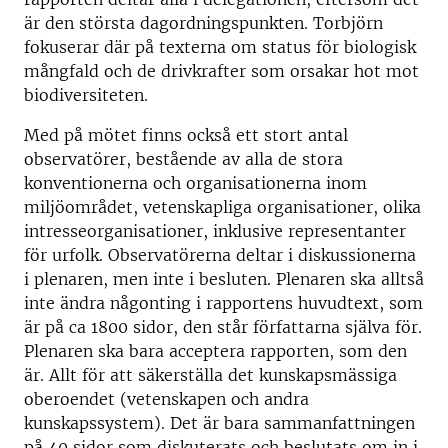
är den största dagordningspunkten. Torbjörn
fokuserar där på texterna om status för biologisk
mångfald och de drivkrafter som orsakar hot mot
biodiversiteten.
Med på mötet finns också ett stort antal
observatörer, bestående av alla de stora
konventionerna och organisationerna inom
miljöområdet, vetenskapliga organisationer, olika
intresseorganisationer, inklusive representanter
för urfolk. Observatörerna deltar i diskussionerna
i plenaren, men inte i besluten. Plenaren ska alltså
inte ändra någonting i rapportens huvudtext, som
är på ca 1800 sidor, den står författarna själva för.
Plenaren ska bara acceptera rapporten, som den
är. Allt för att säkerställa det kunskapsmässiga
oberoendet (vetenskapen och andra
kunskapssystem). Det är bara sammanfattningen
på 40 sidor som diskuterats och beslutats om in i