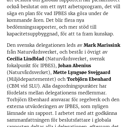
också beslutat om ett nytt arbetsprogram, det vill
säga en plan för vad IPBES ska göra under de
kommande åren. Det blir flera nya
bedömningsrapporter, och mer stöd till
kapacitetsuppbyggnad, för att ta fram kunskap.
Den svenska delegationen leds av
Mark Marissink
från Naturvårdsverket, och består i övrigt av
Cecilia Lindblad
(Naturvårdsverket, svensk
fokalpunkt för IPBES),
Johan Abenius
(Naturvårdsverket),
Mette Lyngsøe Svejgaard
(Miljödepartementet) och
Torbjörn Ebenhard
(CBM vid SLU). Alla dagordningspunkter har
fördelats mellan delegationens medlemmar.
Torbjörn Ebenhard ansvarar för regelverk och den
externa utvärderingen av IPBES, som nyligen
lämnade sin rapport. I arbetet med att godkänna
sammanfattningen för beslutsfattare i globala
rapporten deltar alla i delegationen, eftersom det