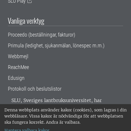
SLU Play
Vanliga verktyg
Proceedo (beställningar, fakturor)
Primula (ledighet, sjukanmälan, lönespec m.m.)
Webbmejl
ReachMee
Edusign
Protokoll och beslutslistor
SLU, Sveriges lantbruksuniversitet, har
verksamhet över hela Sverige. Huvudorter är
Denna webbplats använder kakor (cookies), som lagras i din
Alnarp, Uppsala och Umeå.
SLU är
webbläsare. Vissa kakor är nödvändiga för att webbplatsen
miljöcertifierat enligt ISO 14001. •
Telefon:
ska fungera korrekt. Andra är valbara.
018-67 10 00 • Org nr: 202100-2817 •
Om
Hantera valbara kakor