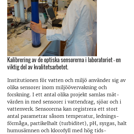
Kalibrering av de optiska sensorerna i laboratoriet – en
viktig del av kvalitetsarbetet.
Institutionen för vatten och miljö använder sig av
olika sensorer inom miljö­­över­vakning och
forskning. I ett antal olika projekt samlas mät­
värden in med sensorer i vatten­drag, sjöar och i
vatten­verk. Sensorerna kan registrera ett stort
antal parametrar såsom tempe­ra­tur, lednings­
förmåga, partikel­halt (turbiditet), pH, syrgas, halt
humus­ämnen och kloro­fyll med hög tids­