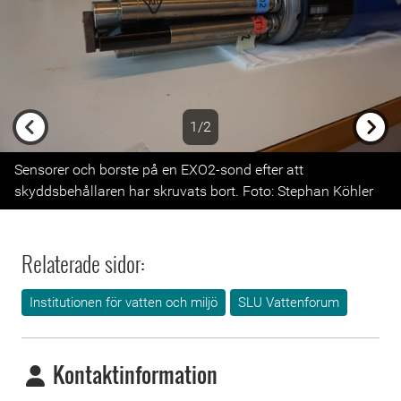
1/2
Previous
Next
Sensorer och borste på en EXO2-sond efter att
skyddsbehållaren har skruvats bort. Foto: Stephan Köhler
Relaterade sidor:
Institutionen för vatten och miljö
SLU Vattenforum
Kontaktinformation