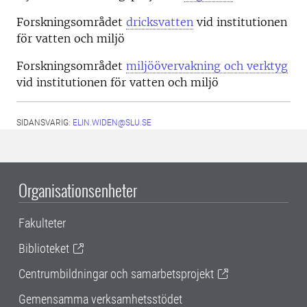
Forskningsområdet
dricksvatten
vid institutionen
för vatten och miljö
Forskningsområdet
miljöövervakning och verktyg
vid institutionen för vatten och miljö
SIDANSVARIG:
ELIN.WIDEN@SLU.SE
Organisationsenheter
Fakulteter
Biblioteket
Centrumbildningar och samarbetsprojekt
Gemensamma verksamhetsstödet