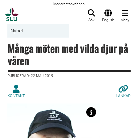
Medarbetarwebben
Till startsida
Sök
English
Meny
Nyhet
Många möten med vilda djur på
våren
PUBLICERAD: 22 MAJ 2019
KONTAKT
LÄNKAR