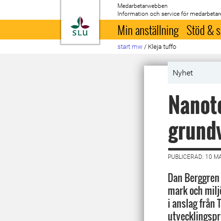
Medarbetarwebben
Information och service för medarbetar
Till startsida
Min anställning
Stöd & s
start mw
/
Kleja tuffo
Nyhet
Nanote
grundv
PUBLICERAD: 10 M
Dan Berggren 
mark och miljö
i anslag från 
utvecklingspr