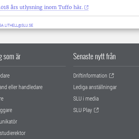
018 års utlysning inom Tuffo här.
SA.LITHELL@SLU.SE
ig som är
Senaste nytt från
edare
Driftinformation
and eller handledare
Lediga anställningar
re
SLU i media
ggare
SLU Play
nikatör
studierektor