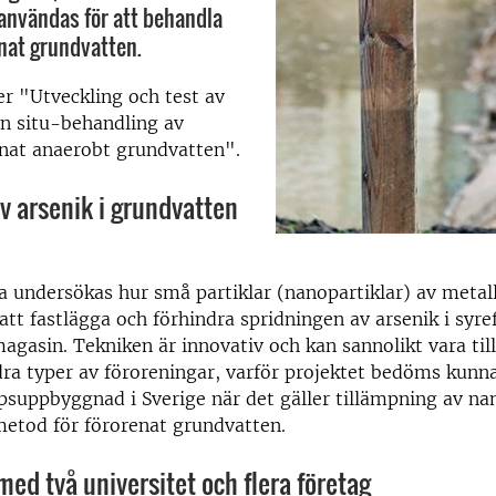
användas för att behandla
nat grundvatten.
er "Utveckling och test av
in situ-behandling av
enat anaerobt grundvatten".
v arsenik i grundvatten
ka undersökas hur små partiklar (nanopartiklar) av metall
att fastlägga och förhindra spridningen av arsenik i syref
gasin. Tekniken är innovativ och kan sannolikt vara ti
ndra typer av föroreningar, varför projektet bedöms kun
psuppbyggnad i Sverige när det gäller tillämpning av na
etod för förorenat grundvatten.
 med två universitet och flera företag