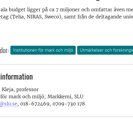
tala budget ligger på ca 7 miljoner och omfattar även m
retag (Telia, NIRAS, Sweco), samt från de deltagande uni
dor:
Institutionen för mark och miljö
Utmärkelser och forsknings
information
Kleja, professor
 för mark och miljö; Markkemi, SLU
@slu.se
, 018-672469, 0709-730 178