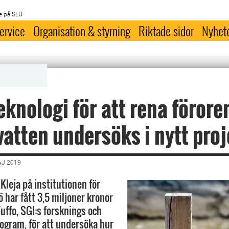
e på SLU
ervice
Organisation & styrning
Riktade sidor
Nyhet
knologi för att rena förore
atten undersöks i nytt proj
AJ 2019
Kleja på institutionen för
 har fått 3,5 miljoner kronor
Tuffo, SGI:s forsknings och
ogram, för att undersöka hur