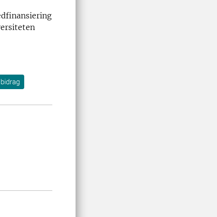
edfinansiering
versiteten
bidrag