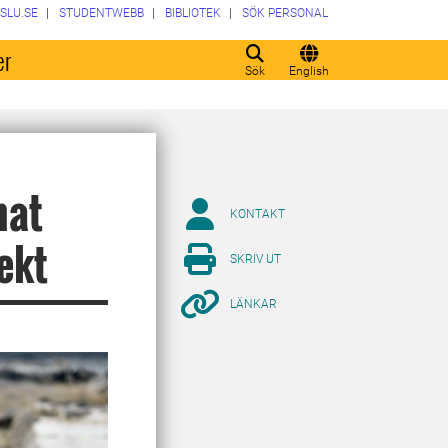
SLU.SE
STUDENTWEBB
BIBLIOTEK
SÖK PERSONAL
er
Sök
English
nat
KONTAKT
ekt
SKRIV UT
LÄNKAR