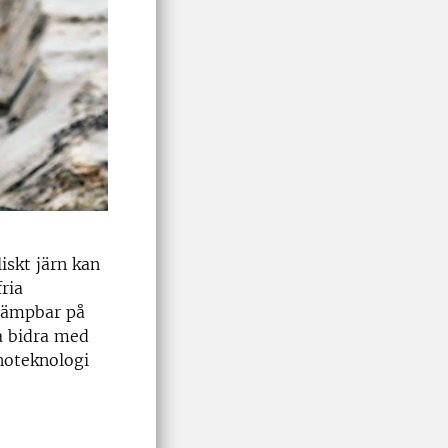
iskt järn kan
ria
llämpbar på
na bidra med
noteknologi