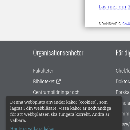
Läs mer om 2
SIDANSVARIG:
CAJ
Organisationsenheter
För d
Fakulteter
Chef/l
Biblioteket
Doktor
Centrumbildningar och
Forska
samarbetsprojekt
Denna webbplats använder kakor (cookies), som
Handlä
lagras i din webbläsare. Vissa kakor är nödvändiga
Gemensamma verksamhetsstödet
Kommu
för att webbplatsen ska fungera korrekt. Andra är
valbara.
SLU Holding
Lärare/
Hantera valbara kakor