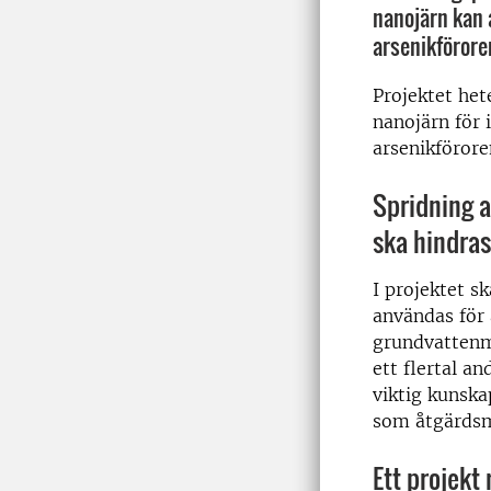
nanojärn kan 
arsenikförore
Projektet het
nanojärn för 
arsenikföror
Spridning a
ska hindras
I projektet s
användas för 
grundvattenma
ett flertal a
viktig kunska
som åtgärdsm
Ett projekt