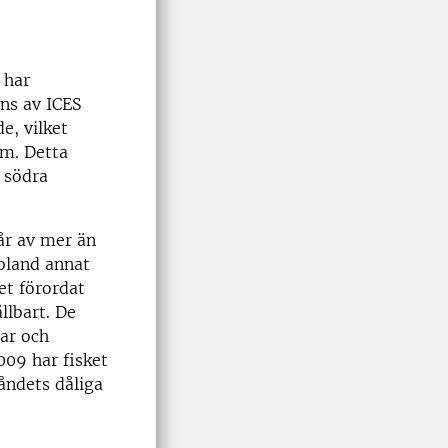
 har
ns av ICES
e, vilket
lm. Detta
i södra
år av mer än
 bland annat
et förordat
llbart. De
gar och
009 har fisket
tåndets dåliga