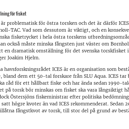
ning för fisket
 är problematisk för östra torsken och det är därför ICES
 noll-TAC. Vad som dessutom är viktigt, och en konsekve
inska fisketrycket i hela östra torskens utbredningsområd
man också måste minska fångsten just väster om Bornho
rt en dramatisk omställning för det svenska torskfisket 
ger Joakim Hjelm.
la havsforskningsrådet ICES är en organisation som best
, bland dem ett 50-tal forskare från SLU Aqua. ICES tar
ka råd för ett hållbart fiske och har ända sedan 1990-tal
ket på torsk bör minskas om fisket ska vara långsiktigt hå
 dock Östersjöns fiskeministrar efter politiska bedömnin
 satt högre kvoter än vad ICES rekommenderat. Sedan 2
 tillåtna fångstkvot av torsk, till stor del på grund av bes