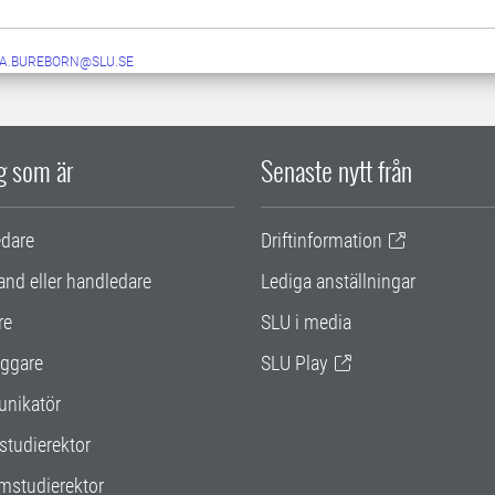
IA.BUREBORN@SLU.SE
ig som är
Senaste nytt från
edare
Driftinformation
and eller handledare
Lediga anställningar
re
SLU i media
ggare
SLU Play
nikatör
studierektor
mstudierektor