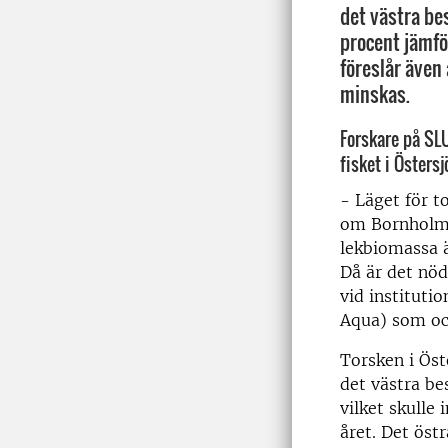
det västra b
procent jämf
föreslår även 
minskas.
Forskare på SL
fisket i Östers
- Läget för t
om Bornholm 
lekbiomassa ä
Då är det nöd
vid instituti
Aqua) som oc
Torsken i Öst
det västra be
vilket skulle
året. Det öst