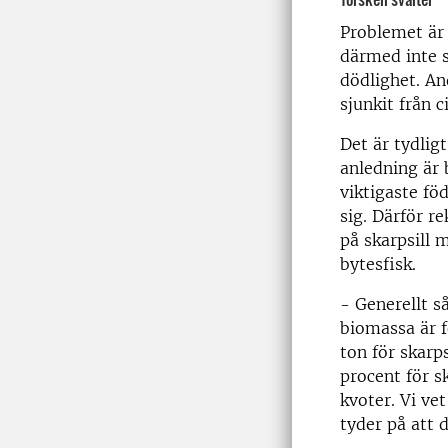
Problemet är 
därmed inte s
dödlighet. An
sjunkit från 
Det är tydligt
anledning är b
viktigaste fö
sig. Därför r
på skarpsill 
bytesfisk.
- Generellt s
biomassa är f
ton för skarp
procent för s
kvoter. Vi ve
tyder på att 