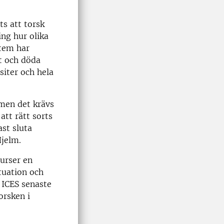
s att torsk
ing hur olika
stem har
t och döda
siter och hela
 men det krävs
att rätt sorts
ast sluta
Hjelm.
surser en
tuation och
 ICES senaste
orsken i