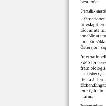
beståndet.
Dramatisk omställ
- Situationen
föreslagit en
råd, är att m
innebär att 
innebär såkla
Östersjön, sä
Internationel
4000 forskare
fram biologis
att fisketryc
flesta år har
förhandlingar
inte fyllt sin
status.
Torsken svälter