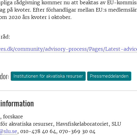
apliga rådgivning kommer nu att beaktas av EU-kommi
lag på kvoter. Efter förhandligar mellan EU:s medlemslän
om 2020 års kvoter i oktober.
 råd:
ces.dk/community/advisory-process/Pages/Latest-advic
dor:
Institutionen för akvatiska resurser
Pressmeddelanden
information
, forskare
 för akvatiska resurser, Havsfiskelaboratoriet, SLU
@slu.se
,
010-478 40 64, 070-369 30 04