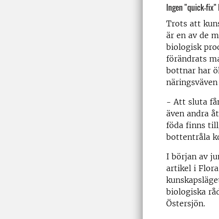
Ingen "quick-fix"
Trots att kun
är en av de m
biologisk pro
förändrats m
bottnar har ö
näringsväven 
- Att sluta f
även andra åt
föda finns til
bottentråla k
I början av ju
artikel i Flo
kunskapsläget
biologiska rå
Östersjön.