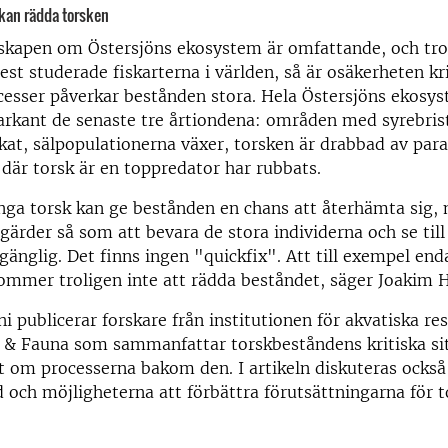
 kan rädda torsken
skapen om Östersjöns ekosystem är omfattande, och trot
est studerade fiskarterna i världen, så är osäkerheten kr
cesser påverkar bestånden stora. Hela Östersjöns ekosy
arkant de senaste tre årtiondena: områden med syrebris
kat, sälpopulationerna växer, torsken är drabbad av para
där torsk är en toppredator har rubbats.
ånga torsk kan ge bestånden en chans att återhämta sig,
gärder så som att bevara de stora individerna och se till 
lgänglig. Det finns ingen "quickfix". Att till exempel end
ommer troligen inte att rädda beståndet, säger Joakim 
ni publicerar forskare från institutionen för akvatiska re
ra & Fauna som sammanfattar torskbeståndens kritiska si
 om processerna bakom den. I artikeln diskuteras också
d och möjligheterna att förbättra förutsättningarna för t