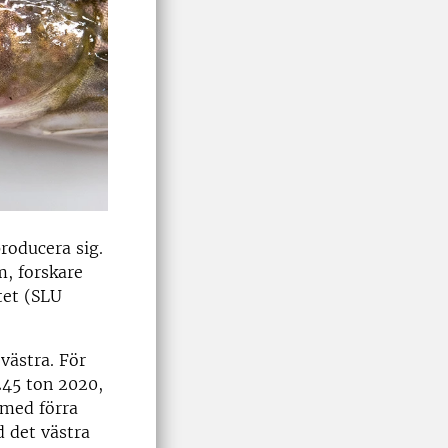
producera sig.
m, forskare
tet (SLU
västra. För
 245 ton 2020,
 med förra
d det västra