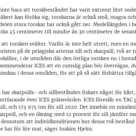
inte bara att torskbeståndet har varit extremt litet unde
äkert kan föröka sig, torskarna är också små, magra oc
delen stora torskar har också gått ner. Medellängden i 
cirka 45 centimeter till mindre än 30 centimeter de senas
 att torsken svälter. Varför är inte helt utrett, men en m
risten på de pelagiska arterna sill och skarpsill, två av 
dokällor, i de områden där den östliga torsken nu i huvu
ekommenderar ICES att en rumslig plan bör övervägas, dv
minskas i dessa områden, för att på så sätt förbättra till
å har skarpsills- och sillbestånden fiskats något för hårt
ortfarande över ICES gränsvärden. ICES föreslår en TAC
sill, och 173 975 ton för sill 2020. Det innebär en minsk
karpsill, och en ökning med 12 procent för sill jämfört m
t dessutom att individkonditionen hos dessa två bestånd ä
de har för lite mat, säger Joakim Hjelm.