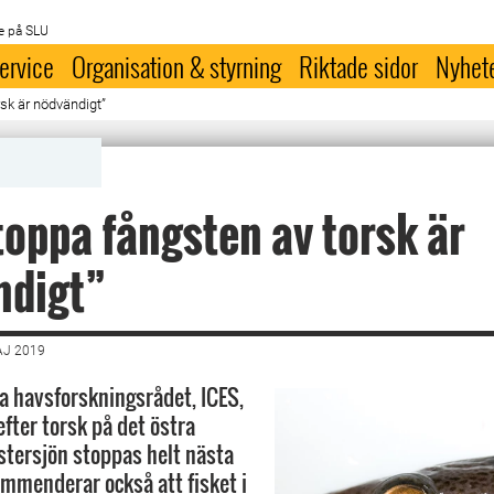
e på SLU
ervice
Organisation & styrning
Riktade sidor
Nyhet
rsk är nödvändigt”
toppa fångsten av torsk är
ndigt”
AJ 2019
la havsforskningsrådet, ICES,
 efter torsk på det östra
stersjön stoppas helt nästa
ommenderar också att fisket i