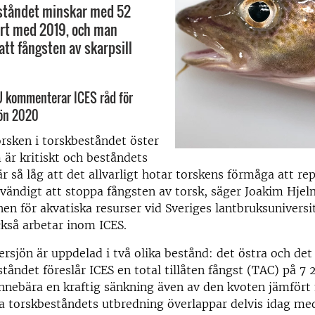
eståndet minskar med 52
ört med 2019, och man
att fångsten av skarpsill
U kommenterar ICES råd för
jön 2020
orsken i torskbeståndet öster
är kritiskt och beståndets
r så låg att det allvarligt hotar torskens förmåga att re
vändigt att stoppa fångsten av torsk, säger Joakim Hjel
onen för akvatiska resurser vid Sveriges lantbruksuniversi
kså arbetar inom ICES.
ersjön är uppdelad i två olika bestånd: det östra och det 
ståndet föreslår ICES en total tillåten fångst (TAC) på 7
 innebära en kraftig sänkning även av den kvoten jämfört
ra torskbeståndets utbredning överlappar delvis idag me