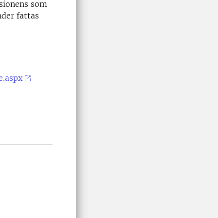
ssionens som
der fattas
e.aspx