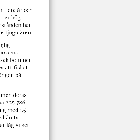
r flera år och
h har hög
bestånden har
te tjugo åren.
öjlig
torskens
dsak befinner
s att fisket
gången på
, men deras
 på 225 786
ning med 25
ed årets
r låg vilket