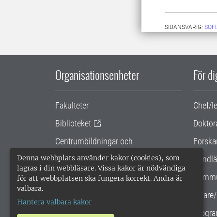
SIDANSVARIG:
SOF
Organisationsenheter
För d
Fakulteter
Chef/l
Biblioteket
Doktor
Centrumbildningar och
Forska
samarbetsprojekt
Denna webbplats använder kakor (cookies), som
Handlä
lagras i din webbläsare. Vissa kakor är nödvändiga
Gemensamma verksamhetsstödet
Kommu
för att webbplatsen ska fungera korrekt. Andra är
valbara.
SLU Holding
Lärare/
Hantera valbara kakor
Progra