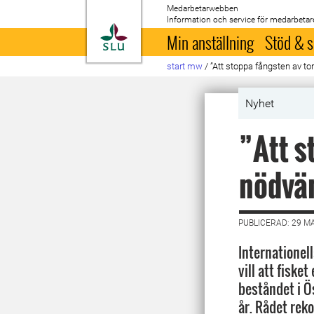
Medarbetarwebben
Information och service för medarbetar
Till startsida
Min anställning
Stöd & s
start mw
/
”Att stoppa fångsten av to
Nyhet
”Att s
nödvä
PUBLICERAD: 29 M
Internationel
vill att fisket
beståndet i Ö
år. Rådet rek