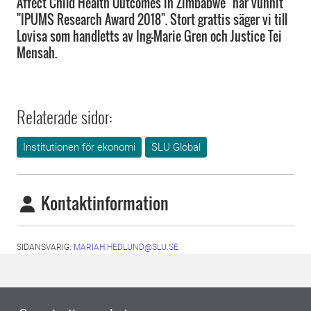
Affect Child Health Outcomes in Zimbabwe" har vunnit
"IPUMS Research Award 2018". Stort grattis säger vi till
Lovisa som handletts av Ing-Marie Gren och Justice Tei
Mensah.
Relaterade sidor:
Institutionen för ekonomi
SLU Global
Kontaktinformation
SIDANSVARIG:
MARIAH.HEDLUND@SLU.SE