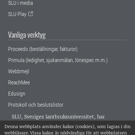
SLU i media
SLU Play
Vanliga verktyg
Proceedo (beställningar, fakturor)
Primula (ledighet, sjukanmälan, lönespec m.m.)
Webbmejl
ReachMee
Edusign
Protokoll och beslutslistor
SLU, Sveriges lantbruksuniversitet, har
verksamhet över hela Sverige. Huvudorter är
Denna webbplats använder kakor (cookies), som lagras i din
Alnarp, Uppsala och Umeå.
SLU är
webbläsare. Vissa kakor är nödvändiga för att webbplatsen