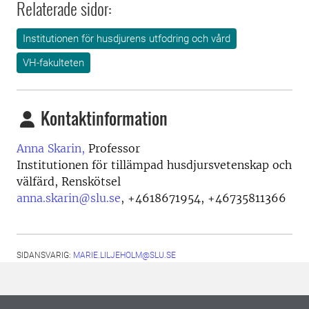
Relaterade sidor:
Institutionen för husdjurens utfodring och vård
VH-fakulteten
Kontaktinformation
Anna Skarin,
Professor
Institutionen för tillämpad husdjursvetenskap och
välfärd, Renskötsel
anna.skarin@slu.se
,
+4618671954, +46735811366
SIDANSVARIG:
MARIE.LILJEHOLM@SLU.SE