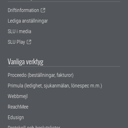
Driftinformation
Lediga anställningar
SLU i media
SLU Play
Vanliga verktyg
Proceedo (beställningar, fakturor)
Primula (ledighet, sjukanmälan, lönespec m.m.)
Webbmejl
ReachMee
Edusign
Protokoll och beslutslistor