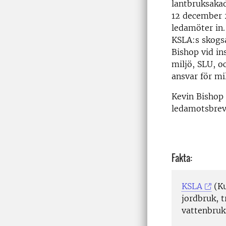
lantbruksaka
12 december 
ledamöter in.
KSLA:s skogsa
Bishop vid in
miljö, SLU, o
ansvar för mi
Kevin Bishop
ledamotsbrev
Fakta:
KSLA
(Ku
jordbruk, 
vattenbruk,