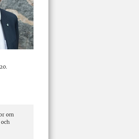
20.
gor om
 och