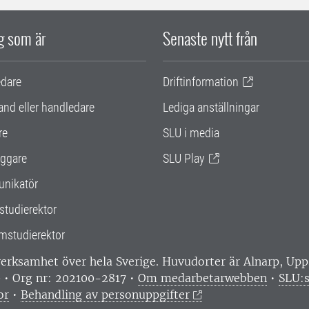
ig som är
Senaste nytt från
edare
Driftinformation
and eller handledare
Lediga anställningar
re
SLU i media
ggare
SLU Play
nikatör
studierektor
mstudierektor
 verksamhet över hela Sverige. Huvudorter är Alnarp, U
0 • Org nr: 202100-2817 •
Om medarbetarwebben
•
SLU:s
or
•
Behandling av personuppgifter