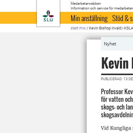
Medarbetarwebben
Information och service för medarbetar
Till startsida
Min anställning
Stöd & s
start mw
/
Kevin Bishop invald i KSL
Nyhet
Kevin 
PUBLICERAD: 13 D
Professor Kev
för vatten och
skogs- och l
skogsavdelni
Vid Kungliga