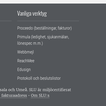
Vanliga verktyg
Proceedo (beställningar, fakturor)
Primula (ledighet, sjukanmälan,
lönespec m.m.)
Webbmejl
ReachMee
Edusign
Protokoll och beslutslistor
ppsala och Umeå.
SLU är miljöcertifierat
 fakturaadress
•
Om SLU:s