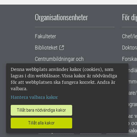
Organisationsenheter
För d
Fakulteter
Chef/l
Biblioteket
Doktor
Centrumbildningar och
Forska
samarbetsprojekt
Denna webbplats använder kakor (cookies), som
Handlä
lagras i din webbläsare. Vissa kakor är nödvändiga
Gemensamma verksamhetsstödet
Kommu
för att webbplatsen ska fungera korrekt. Andra är
valbara.
SLU Holding
Lärare/
Hantera valbara kakor
Progra
Tillåt bara nödvändiga kakor
SLU, Sveriges lantbruksuniversitet, har
enligt ISO 14001. •
Telefon: 018-67 10 0
Tillåt alla kakor
webbplatser
•
Vid KRIS
•
Hantera kak