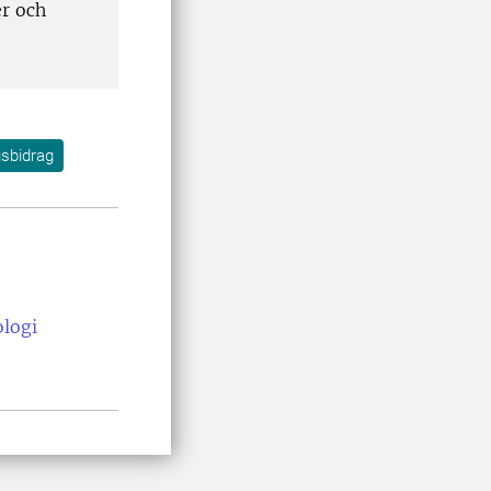
er och
gsbidrag
ologi