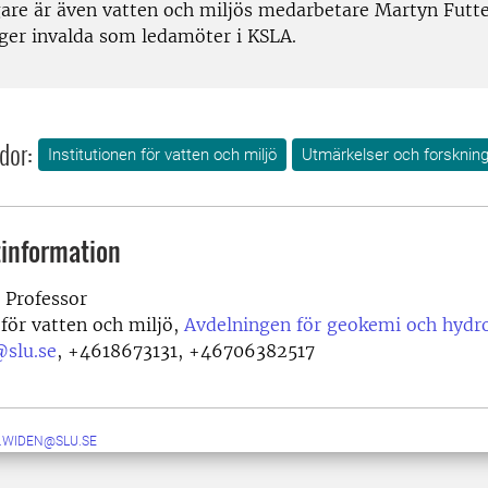
gare är även vatten och miljös medarbetare Martyn Futt
ger invalda som ledamöter i KSLA.
dor:
Institutionen för vatten och miljö
Utmärkelser och forsknin
information
Professor
 för vatten och miljö,
Avdelningen för geokemi och hydr
@slu.se
,
+4618673131, +46706382517
N.WIDEN@SLU.SE