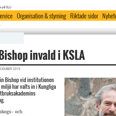
e på SLU
ervice
Organisation & styrning
Riktade sidor
Nyhet
A
Bishop invald i KSLA
ECEMBER 2019
in Bishop vid institutionen
 miljö har valts in i Kungliga
antbruksakademins
ng.
 skogs- och