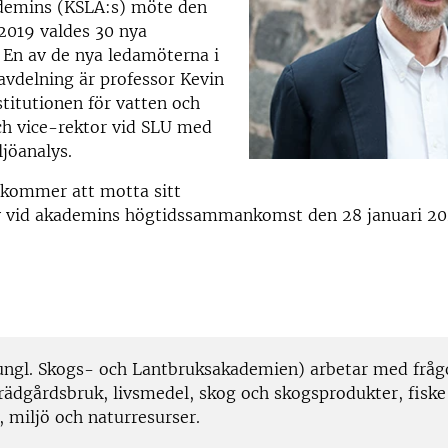
demins (KSLA:s) möte den
2019 valdes 30 nya
 En av de nya ledamöterna i
vdelning är professor Kevin
stitutionen för vatten och
ch vice-rektor vid SLU med
ljöanalys.
 kommer att motta sitt
 vid akademins högtidssammankomst den 28 januari 20
ngl. Skogs- och Lantbruksakademien) arbetar med frå
trädgårdsbruk, livsmedel, skog och skogsprodukter, fiske
 miljö och naturresurser.