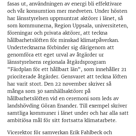
fasas ut, användningen av energi bli effektivare
och vår konsumtion mer medveten. Under hösten
har länsstyrelsen uppmuntrat aktörer i länet, så
som kommunerna, Region Uppsala, universiteten,
föreningar och privata aktörer, att teckna
hållbarhetslöften för minskad klimatpåverkan.
Undertecknarna förbinder sig därigenom att
genomföra ett eget urval av åtgärder ur
länsstyrelsens regionala åtgärdsprogram
"Färdplan för ett hållbart län", som innehåller 21
prioriterade åtgärder. Gensvaret att teckna löften
har varit stort. Den 22 november skriver så
många som 30 samhällsaktörer på
hållbarhetslöften vid en ceremoni som leds av
landshövding Göran Enander. Till exempel skriver
samtliga kommuner i länet under och har alla satt
ambitiösa mål för sitt fortsatta klimatarbete.
Vicerektor för samverkan Erik Fahlbeck och