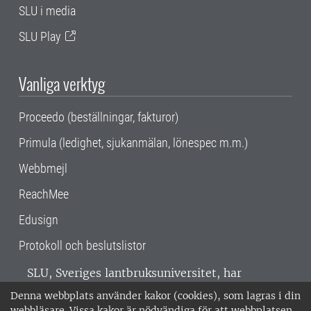
SLU i media
SLU Play
Vanliga verktyg
Proceedo (beställningar, fakturor)
Primula (ledighet, sjukanmälan, lönespec m.m.)
Webbmejl
ReachMee
Edusign
Protokoll och beslutslistor
SLU, Sveriges lantbruksuniversitet, har
verksamhet över hela Sverige. Huvudorter är
Denna webbplats använder kakor (cookies), som lagras i din
Alnarp, Uppsala och Umeå.
SLU är
webbläsare. Vissa kakor är nödvändiga för att webbplatsen