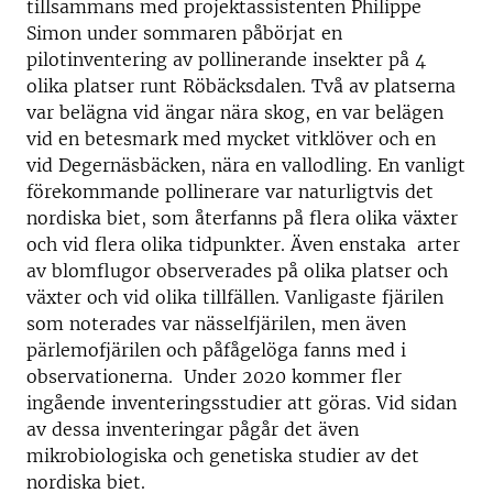
tillsammans med projektassistenten Philippe
Simon under sommaren påbörjat en
pilotinventering av pollinerande insekter på 4
olika platser runt Röbäcksdalen. Två av platserna
var belägna vid ängar nära skog, en var belägen
vid en betesmark med mycket vitklöver och en
vid Degernäsbäcken, nära en vallodling. En vanligt
förekommande pollinerare var naturligtvis det
nordiska biet, som återfanns på flera olika växter
och vid flera olika tidpunkter. Även enstaka arter
av blomflugor observerades på olika platser och
växter och vid olika tillfällen. Vanligaste fjärilen
som noterades var nässelfjärilen, men även
pärlemofjärilen och påfågelöga fanns med i
observationerna. Under 2020 kommer fler
ingående inventeringsstudier att göras. Vid sidan
av dessa inventeringar pågår det även
mikrobiologiska och genetiska studier av det
nordiska biet.