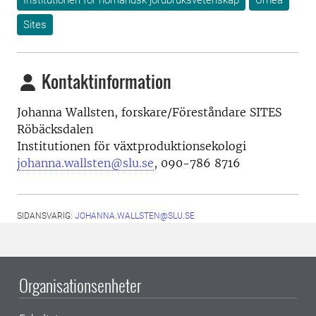
Institutionen för norrländsk jordbruksvetenskap
Umeå
Sites
Kontaktinformation
Johanna Wallsten, forskare/Föreståndare SITES
Röbäcksdalen
Institutionen för växtproduktionsekologi
johanna.wallsten@slu.se
, 090-786 8716
SIDANSVARIG:
JOHANNA.WALLSTEN@SLU.SE
Organisationsenheter