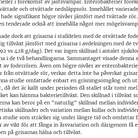
 heller i förekomst av jästsvampar. Enterobakterier förek
tvättade och otvättade nedsläppsrör. Innehållet variera
 hade signifikant högre nivåer jämfört med tvättade rör
en tenderade också att innehålla något mer mögelsvamp
sade dock att grisarna i stalldelen med de otvättade fod
ig tillväxt jämfört med grisarna i avdelningen med de t
92 vs 428 g/dag). Det var ingen skillnad i antalet sjukdo
na i de två behandlingarna. Sammantaget visade denna s
tt av foderrören. Även om högre nivåer av enterobakteri
r från otvättade rör, verkar detta inte ha påverkat grisar
enna studie omfattade enbart en grisningsomgång och ut
t, då det är kallt under perioden då stallet står tomt mel
ket kan hämma bakterietillväxt. Den skillnad i tillväxt 
rna kan beror på en "naturlig" skillnad mellan individer,
tiska skillnader och variation mellan kullar och individ
En studie som sträcker sig under längre tid och omfattar f
r av vikt för att fånga in årsvariation och därigenom få e
en på grisarnas hälsa och tillväxt.