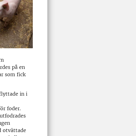
om
ördes på en
ar som fick
lyttade in i
ör foder.
 utfodrades
ngen
d otvättade