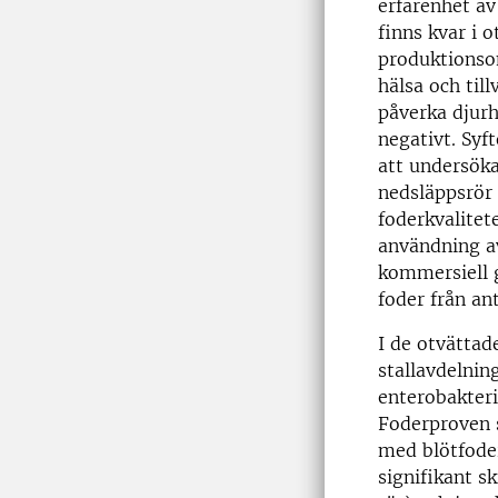
erfarenhet av
finns kvar i 
produktionso
hälsa och till
påverka djur
negativt. Syf
att undersöka
nedsläppsrör f
foderkvalitet
användning av
kommersiell g
foder från an
I de otvättade
stallavdelnin
enterobakteri
Foderproven 
med blötfode
signifikant s