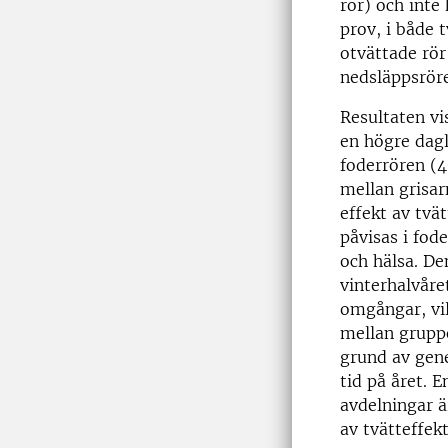
rör) och inte
prov, i både 
otvättade rör
nedsläppsrör
Resultaten vi
en högre dagl
foderrören (4
mellan grisar
effekt av tvä
påvisas i fode
och hälsa. D
vinterhalvåre
omgångar, vil
mellan gruppe
grund av gene
tid på året. 
avdelningar ä
av tvätteffekt