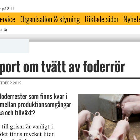
e på SLU
ervice
Organisation & styrning
Riktade sidor
Nyhet
errör
port om tvätt av foderrör
KTOBER 2019
foderrester som finns kvar i
r mellan produktionsomgångar
a och tillväxt?
till grisar är vanligt i
det finns mycket liten