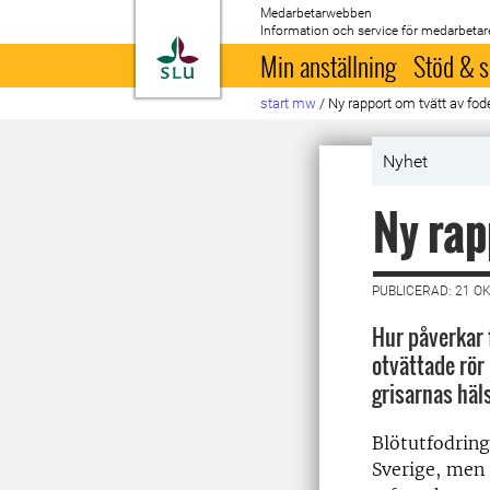
Medarbetarwebben
Information och service för medarbetar
Till startsida
Min anställning
Stöd & s
start mw
/
Ny rapport om tvätt av fod
Nyhet
Ny rap
PUBLICERAD: 21 O
Hur påverkar 
otvättade rö
grisarnas häls
Blötutfodring 
Sverige, men 