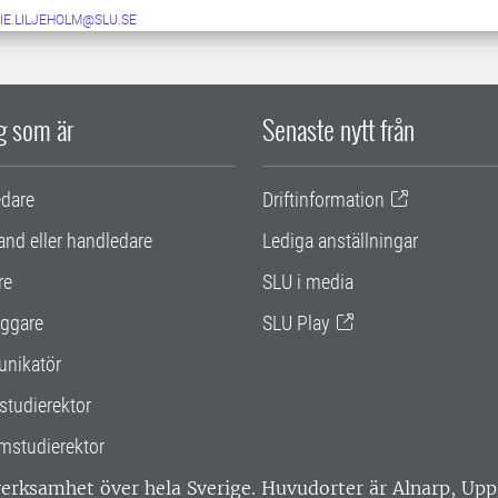
IE.LILJEHOLM@SLU.SE
ig som är
Senaste nytt från
edare
Driftinformation
and eller handledare
Lediga anställningar
re
SLU i media
ggare
SLU Play
nikatör
studierektor
mstudierektor
 verksamhet över hela Sverige. Huvudorter är Alnarp, U