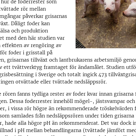
 hur de foderrester som
otvättade rör mellan
mgångar påverkar grisarnas
växt. Dåligt foder kan
hälsa och produktion
tet med den här studien var
 effekten av rengöring av
ör foder i grisstall på
en, grisarnas tillväxt och lantbrukarens arbetsmiljö gen
 ett tvättverktyg framtaget för ändamålet. Studien utf
risbesättning i Sverige och totalt ingick 473 tillväxtgris
tingen otvättade eller tvättade nedsläppsrör.
 rören fanns tydliga rester av foder kvar innan grisarna f
gen. Dessa foderrester innehöll mögel-, jästsvampar och
er, i vissa rör högre än rekommenderade tröskelvärden f
som samlades från nedsläppsrören under tiden grisarna
r, hade alla högre pH än rekommenderat. Det var dock i
killnad i pH mellan behandlingarna (tvättade jämfört me