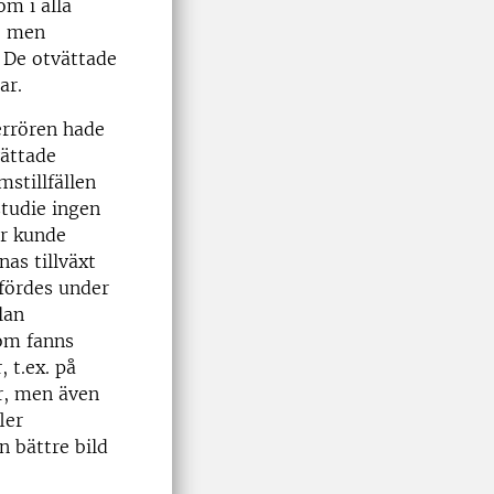
om i alla
de men
. De otvättade
ar.
errören hade
vättade
mstillfällen
tudie ingen
er kunde
nas tillväxt
fördes under
lan
som fanns
 t.ex. på
er, men även
ler
n bättre bild