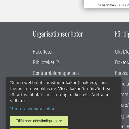
SIDANSVARIG:
MAR
Organisationsenheter
För d
Fakulteter
Chef/l
Biblioteket
Doktor
Centrumbildningar och
Forska
samarbetsprojekt
Denna webbplats använder kakor (cookies), som
Handlä
lagras i din webbläsare. Vissa kakor är nödvändiga
Gemensamma verksamhetsstödet
Kommu
för att webbplatsen ska fungera korrekt. Andra är
valbara.
SLU Holding
Lärare/
Hantera valbara kakor
Progra
Tillåt bara nödvändiga kakor
SLU, Sveriges lantbruksuniversitet, har