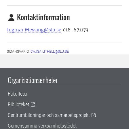
Kontaktinformation
Ingmar.Messing@slu.se
018-671173
SIDANSVARIG:
CAJSA.LITHELL@SLU.SE
Organisationsenheter
Fakulteter
Biblioteket
Centrumbildningar och samarbetsprojekt
Gemensamma verksamhetsstödet