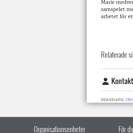
Marie medver
samspelet mel
arbetet för en
Relaterade si
Kontakt
SIDANSVARIG:
CBM
Organisationsenheter
För d