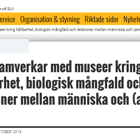
e på SLU
ervice
Organisation & styrning
Riktade sidor
Nyhet
kring hållbarhet, biologisk mångfald och relationer mellan människa och (an
amverkar med museer krin
rhet, biologisk mångfald o
oner mellan människa och 
KTOBER 2019