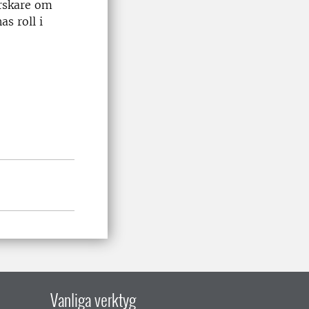
rskare om
s roll i
Vanliga verktyg