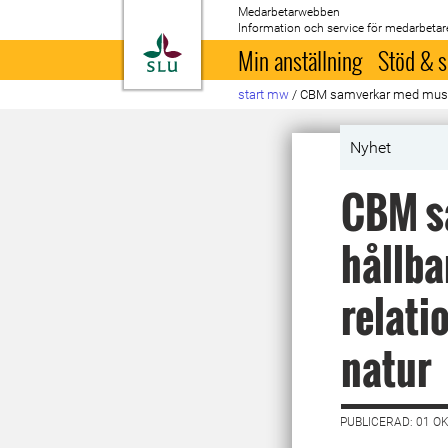
Medarbetarwebben
Information och service för medarbetar
Till startsida
Min anställning
Stöd & s
start mw
/
CBM samverkar med museer 
Nyhet
CBM s
hållba
relati
natur
PUBLICERAD: 01 O