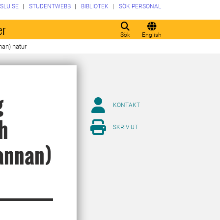
SLU.SE
STUDENTWEBB
BIBLIOTEK
SÖK PERSONAL
er
Sök
English
nan) natur
g
KONTAKT
ch
SKRIV UT
(annan)