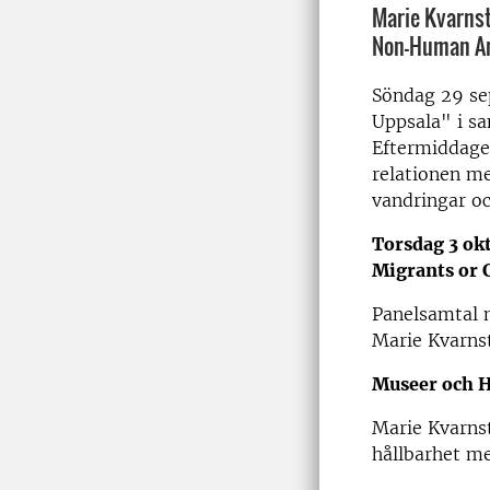
Marie Kvarnst
Non-Human Ani
Söndag 29 se
Uppsala" i 
Eftermiddagen
relationen me
vandringar oc
Torsdag 3 ok
Migrants or 
Panelsamtal m
Marie Kvarns
Museer och H
Marie Kvarns
hållbarhet me