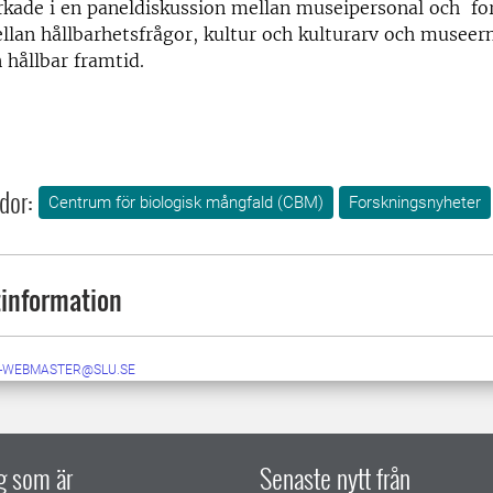
kade i en paneldiskussion mellan museipersonal och fo
lan hållbarhetsfrågor, kultur och kulturarv och museerna
 hållbar framtid.
dor:
Centrum för biologisk mångfald (CBM)
Forskningsnyheter
information
-WEBMASTER@SLU.SE
ig som är
Senaste nytt från