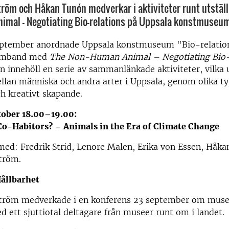
röm och Håkan Tunón medverkar i aktiviteter runt utstäl
mal – Negotiating Bio-relations på Uppsala konstmuseum
ptember anordnade Uppsala konstmuseum "Bio-relation
samband med
The Non-Human Animal – Negotiating Bio-r
 innehöll en serie av sammanlänkade aktiviteter, vilka 
llan människa och andra arter i Uppsala, genom olika ty
h kreativt skapande.
tober 18.00–19.00:
Co-Habitors? – Animals in the Era of Climate Change
ed: Fredrik Strid, Lenore Malen, Erika von Essen, Håka
tröm.
ållbarhet
tröm medverkade i en konferens 23 september om muse
d ett sjuttiotal deltagare från museer runt om i landet.