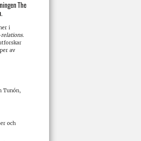
lningen The
.
er i
elations.
utforskar
per av
n Tunón,
er och