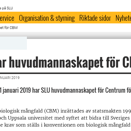
e på SLU
ervice
Organisation & styrning
Riktade sidor
Nyhet
et för CBM
ar huvudmannaskapet för 
ANUARI 2019
1 januari 2019 har SLU huvudmannaskapet för Centrum för
iologisk mångfald (CBM) inrättades av statsmakten 1995
ch Uppsala universitet med syftet att bidra till Sveriges
 de krav som ställs i konventionen om biologisk mångfald