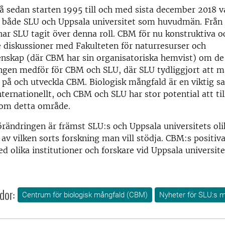
å sedan starten 1995 till och med sista december 2018 va
både SLU och Uppsala universitet som huvudmän. Från
har SLU tagit över denna roll. CBM för nu konstruktiva o
 diskussioner med Fakulteten för naturresurser och
enskap (där CBM har sin organisatoriska hemvist) om de
gen medför för CBM och SLU, där SLU tydliggjort att ma
a på och utveckla CBM. Biologisk mångfald är en viktig s
nternationellt, och CBM och SLU har stor potential att t
nom detta område.
förändringen är främst SLU:s och Uppsala universitets oli
v vilken sorts forskning man vill stödja. CBM:s positiv
 olika institutioner och forskare vid Uppsala universitet
dor:
Centrum för biologisk mångfald (CBM)
Nyheter för SLU:s 