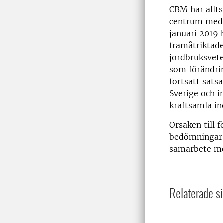
CBM har allts
centrum med 
januari 2019 
framåtriktade
jordbruksvet
som förändrin
fortsatt sats
Sverige och i
kraftsamla i
Orsaken till 
bedömningar a
samarbete med
Relaterade si