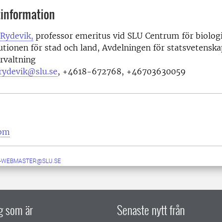
information
 Rydevik,
professor emeritus vid SLU Centrum för biolog
tutionen för stad och land, Avdelningen för statsvetensk
rvaltning
-rydevik@slu.se
, +4618-672768, +46703630059
cbm
-WEBMASTER@SLU.SE
ig som är
Senaste nytt från