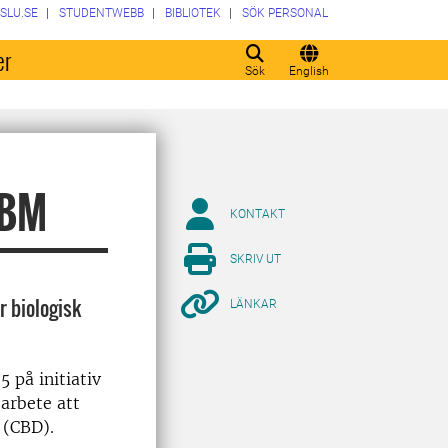
SLU.SE
STUDENTWEBB
BIBLIOTEK
SÖK PERSONAL
er
Sök
English
CBM
KONTAKT
SKRIV UT
 biologisk
LÄNKAR
 på initiativ
 arbete att
 (CBD).