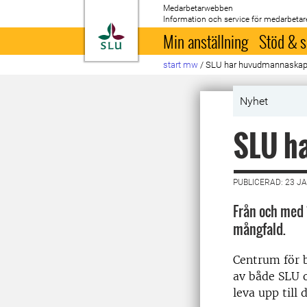
Medarbetarwebben
Information och service för medarbetar
Till startsida
Min anställning
Stöd & s
start mw
/
SLU har huvudmannaskap
Nyhet
SLU h
PUBLICERAD: 23 J
Från och med 
mångfald.
Centrum för b
av både SLU o
leva upp till