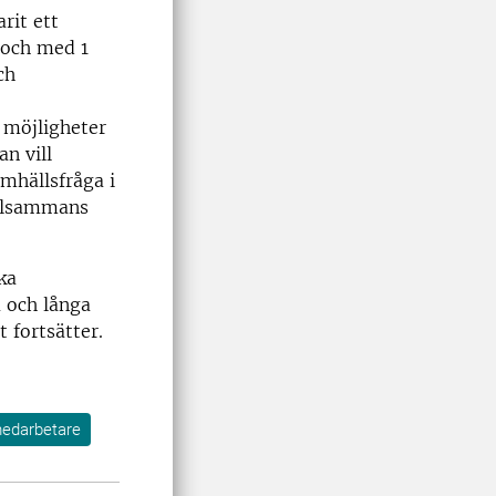
rit ett
 och med 1
ch
 möjligheter
n vill
amhällsfråga i
illsammans
ka
a och långa
 fortsätter.
medarbetare