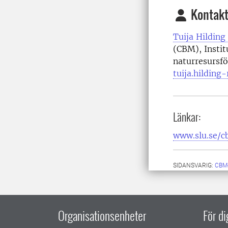
Kontakt
Tuija Hilding
(CBM),
Insti
naturresursfö
tuija.hilding
Länkar:
www.slu.se/
SIDANSVARIG:
CBM
Organisationsenheter
För d