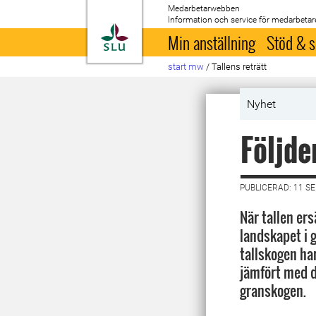
Medarbetarwebben
Information och service för medarbetar
Till startsida
Min anställning
Stöd & s
start mw
/
Tallens reträtt
Nyhet
Följde
PUBLICERAD: 11 S
När tallen er
landskapet i 
tallskogen ha
jämfört med 
granskogen.