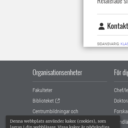
Relaterade si
Kontakt
SIDANSVARIG:
KLA
Organisationsenheter
För d
Fakulteter
Chef/l
Biblioteket
Doktor
Centrumbildningar och
Forska
samarbetsprojekt
Denna webbplats använder kakor (cookies), som
Handlä
lagras i din webbläsare. Vissa kakor är nödvändiga