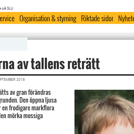
e på SLU
ervice
Organisation & styrning
Riktade sidor
Nyhet
rna av tallens reträtt
EPTEMBER 2018
sätts av gran förändras
grunden. Den öppna ljusa
r en frodigare markflora
den mörka mossiga