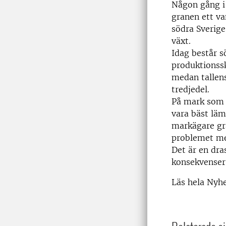
Någon gång i 
granen ett van
södra Sverige
växt.
Idag består s
produktionssk
medan tallens
tredjedel.
På mark som t
vara bäst läm
markägare gr
problemet me
Det är en dr
konsekvenser
Läs hela Nyh