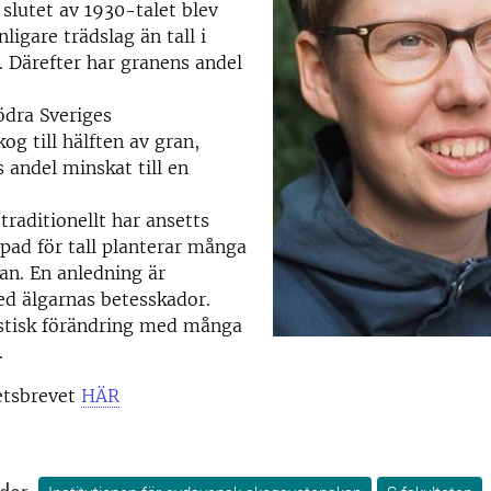
slutet av 1930-talet blev
ligare trädslag än tall i
. Därefter har granens andel
ödra Sveriges
og till hälften av gran,
 andel minskat till en
raditionellt har ansetts
pad för tall planterar många
an. En anledning är
d älgarnas betesskador.
astisk förändring med många
.
etsbrevet
HÄR