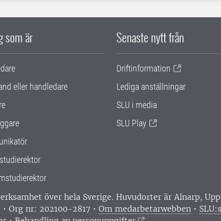
ig som är
Senaste nytt från
edare
Driftinformation
and eller handledare
Lediga anställningar
re
SLU i media
ggare
SLU Play
nikatör
studierektor
mstudierektor
 verksamhet över hela Sverige. Huvudorter är Alnarp, U
0 • Org nr: 202100-2817 •
Om medarbetarwebben
•
SLU:s
or
•
Behandling av personuppgifter