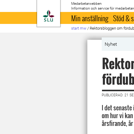
Medarbetarwebben
Information och service för medarbetar
Till startsida
Min anställning
Stöd & s
start mw
/
Rektorsbloggen om fördubb
Nyhet
Rektor
fördub
PUBLICERAD: 21 S
I det senaste 
om hur vi kan 
årsfirande, år