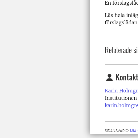
En förslagslå
Läs hela inlä
förslagslådan
Relaterade si
Kontakt
Karin Holmgr
Institutionen
karin.holmgr
SIDANSVARIG:
MIA