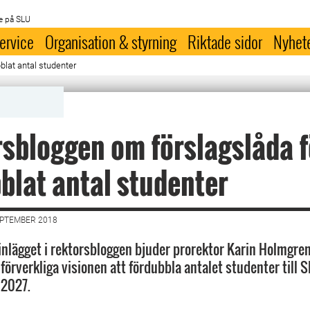
e på SLU
ervice
Organisation & styrning
Riktade sidor
Nyhet
lat antal studenter
sbloggen om förslagslåda f
blat antal studenter
EPTEMBER 2018
inlägget i rektorsbloggen bjuder prorektor Karin Holmgren i
förverkliga visionen att fördubbla antalet studenter till S
 2027.