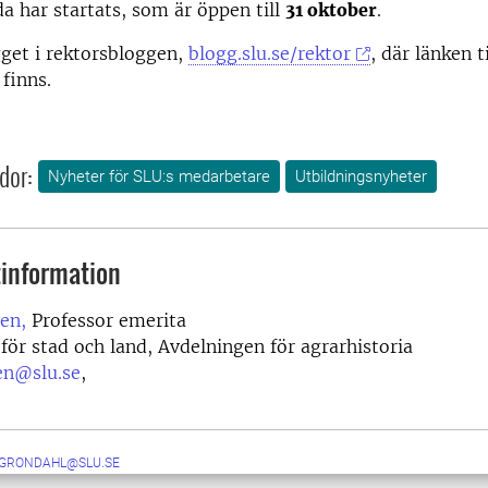
da har startats, som är öppen till
31 oktober
.
gget i rektorsbloggen,
blogg.slu.se/rektor
, där länken ti
 finns.
dor:
Nyheter för SLU:s medarbetare
Utbildningsnyheter
information
en,
Professor emerita
 för stad och land, Avdelningen för agrarhistoria
en@slu.se
,
.GRONDAHL@SLU.SE