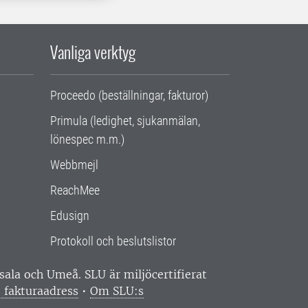
Vanliga verktyg
Proceedo (beställningar, fakturor)
Primula (ledighet, sjukanmälan,
lönespec m.m.)
Webbmejl
ReachMee
Edusign
Protokoll och beslutslistor
ppsala och Umeå.
SLU är miljöcertifierat
 fakturaadress
•
Om SLU:s