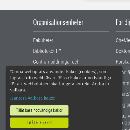
Organisationsenheter
För d
Fakulteter
Chef/l
Biblioteket
Doktor
Centrumbildningar och
Forska
samarbetsprojekt
Denna webbplats använder kakor (cookies), som
Handlä
lagras i din webbläsare. Vissa kakor är nödvändiga
Gemensamma verksamhetsstödet
Kommu
för att webbplatsen ska fungera korrekt. Andra är
valbara.
SLU Holding
Lärare/
Hantera valbara kakor
Progra
Tillåt bara nödvändiga kakor
SLU, Sveriges lantbruksuniversitet, har
enligt ISO 14001. •
Telefon: 018-67 10 0
Tillåt alla kakor
webbplatser
•
Vid KRIS
•
Hantera kak