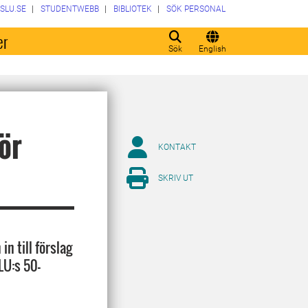
SLU.SE
STUDENTWEBB
BIBLIOTEK
SÖK PERSONAL
er
Sök
English
ör
KONTAKT
SKRIV UT
n till förslag
LU:s 50-