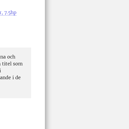
, 7.5hp
öna och
 titel som
i
rande i de