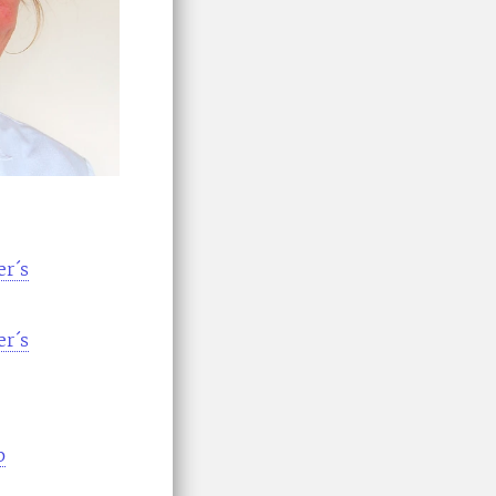
er´s
er´s
p