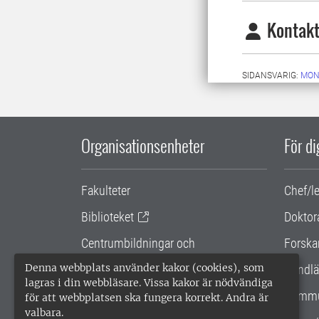
Kontakt
SIDANSVARIG:
MON
Organisationsenheter
För d
Fakulteter
Chef/l
Biblioteket
Doktor
Centrumbildningar och
Forska
samarbetsprojekt
Denna webbplats använder kakor (cookies), som
Handlä
lagras i din webbläsare. Vissa kakor är nödvändiga
Gemensamma verksamhetsstödet
Kommu
för att webbplatsen ska fungera korrekt. Andra är
valbara.
SLU Holding