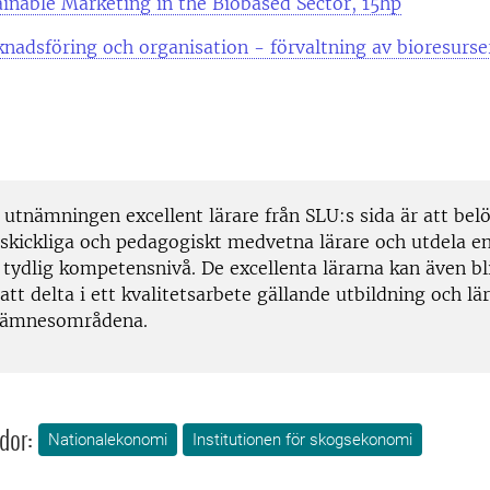
inable Marketing in the Biobased Sector, 15hp
adsföring och organisation - förvaltning av bioresurser
 utnämningen excellent lärare från SLU:s sida är att bel
 skickliga och pedagogiskt medvetna lärare och utdela en
 tydlig kompetensnivå. De excellenta lärarna kan även bl
att delta i ett kvalitetsarbete gällande utbildning och lä
e ämnesområdena.
dor:
Nationalekonomi
Institutionen för skogsekonomi