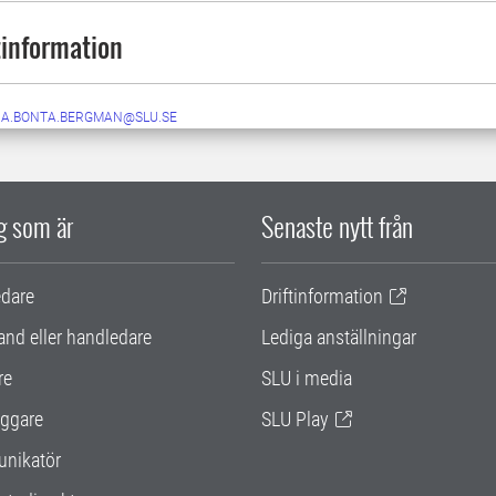
information
A.BONTA.BERGMAN@SLU.SE
ig som är
Senaste nytt från
edare
Driftinformation
and eller handledare
Lediga anställningar
re
SLU i media
ggare
SLU Play
nikatör