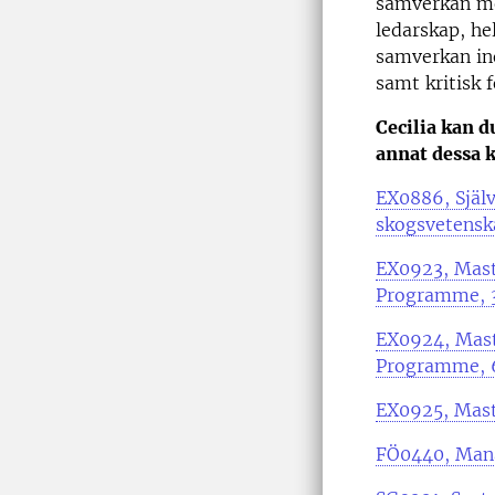
samverkan me
ledarskap, he
samverkan in
samt kritisk 
Cecilia kan d
annat dessa k
EX0886, Själv
skogsvetensk
EX0923, Maste
Programme, 
EX0924, Maste
Programme, 
EX0925, Maste
FÖ0440, Mana