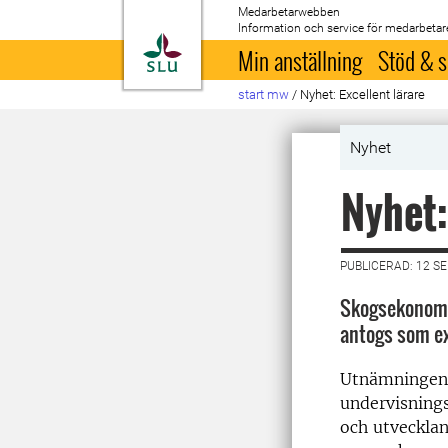
Medarbetarwebben
Information och service för medarbetar
Till startsida
Min anställning
Stöd & s
start mw
/
Nyhet: Excellent lärare
Nyhet
Nyhet:
PUBLICERAD: 12 S
Skogsekonomi
antogs som exc
Utnämningen g
undervisnings
och utvecklan