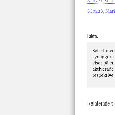
SG0221, Susta
SG0228, Markn
Fakta:
Syftet med
synliggöra
visar på en
aktiverade 
respektiv
Relaterade si