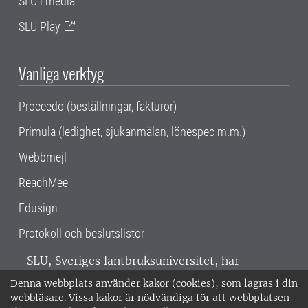
SLU i media
SLU Play
Vanliga verktyg
Proceedo (beställningar, fakturor)
Primula (ledighet, sjukanmälan, lönespec m.m.)
Webbmejl
ReachMee
Edusign
Protokoll och beslutslistor
SLU, Sveriges lantbruksuniversitet, har
verksamhet över hela Sverige. Huvudorter är
Denna webbplats använder kakor (cookies), som lagras i din
Alnarp, Uppsala och Umeå.
SLU är
webbläsare. Vissa kakor är nödvändiga för att webbplatsen