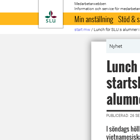
Medarbetarwebben
Information och service för medarbetar
Till startsida
Min anställning
Stöd & s
start mw
/
Lunch för SLU:s alumner i 
Nyhet
Lunch 
starts
alumn
PUBLICERAD: 26 S
I söndags höl
vietnamesisk