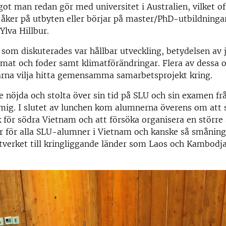
got man redan gör med universitet i Australien, vilket oft
 åker på utbyten eller börjar på master/PhD-utbildningar
Ylva Hillbur.
om diskuterades var hållbar utveckling, betydelsen av 
 mat och foder samt klimatförändringar. Flera av dessa
ärna vilja hitta gemensamma samarbetsprojekt kring.
e nöjda och stolta över sin tid på SLU och sin examen frå
 mig. I slutet av lunchen kom alumnerna överens om att s
för södra Vietnam och att försöka organisera en större
år för alla SLU-alumner i Vietnam och kanske så småni
verket till kringliggande länder som Laos och Kambodja