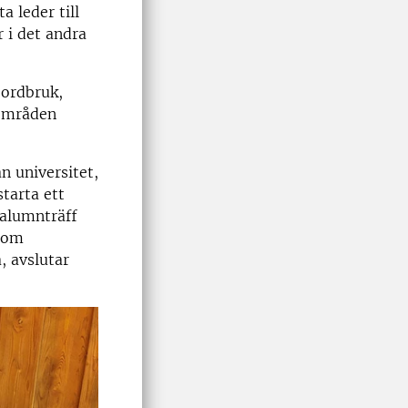
a leder till
 i det andra
jordbruk,
 områden
n universitet,
tarta ett
 alumnträff
ngom
, avslutar