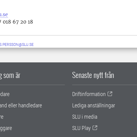
.se
/ 018 67 20 18
S.PERSSON@SLU.SE
ig som är
Senaste nytt från
edare
Driftinformation
and eller handledare
Lediga anställningar
re
SLU i media
ggare
SLU Play