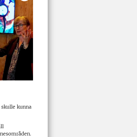
 skulle kunna
ll
ämnesområden.