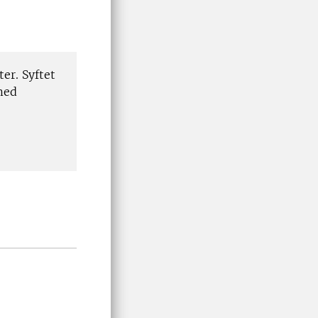
er. Syftet
med