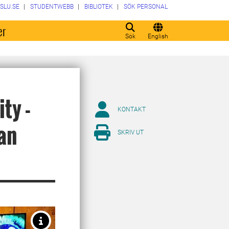
SLU.SE
STUDENTWEBB
BIBLIOTEK
SÖK PERSONAL
er
Sök
English
ty -
KONTAKT
lan
SKRIV UT