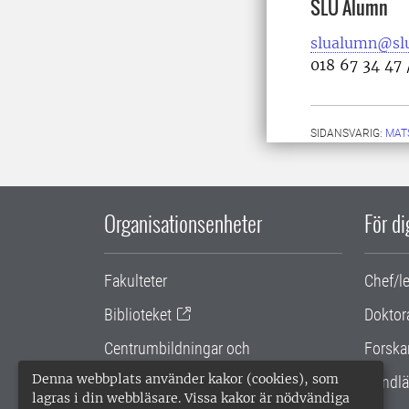
SLU Alumn
slualumn@slu
018 67 34 47 
SIDANSVARIG:
MAT
Organisationsenheter
För d
Fakulteter
Chef/l
Biblioteket
Doktor
Centrumbildningar och
Forska
samarbetsprojekt
Denna webbplats använder kakor (cookies), som
Handlä
lagras i din webbläsare. Vissa kakor är nödvändiga
Gemensamma verksamhetsstödet