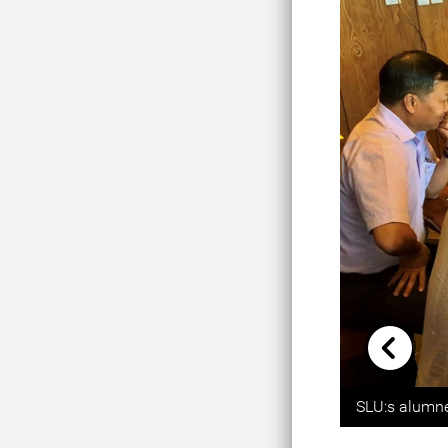
Previou
SLU:s alumner