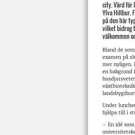
city. Värd för
Ylva Hillbur. 
på den här typ
vilket bidrog 
välkommen oc
Bland de som
examen på sl
mer nyligen.
en bakgrund 
husdjursvete
växtbioteknik
landsbygdsut
Under lunche
hjälpa till i 
– En idé som 
universitetsk