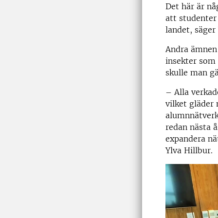
Det här är nå
att studenter
landet, säger 
Andra ämnen s
insekter som
skulle man g
– Alla verkad
vilket gläder
alumnnätverk 
redan nästa 
expandera nät
Ylva Hillbur.