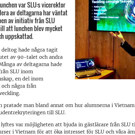
 lunchen var SLU:s vicerektor
Flera av deltagarna har väntat
en av initiativ från SLU
till att lunchen blev mycket
h uppskattad.
 deltog hade några tagit
utet av 90-talet och andra
 Många av deltagarna hade
från SLU inom
nskap, en del inom
 och några från
veckling.
n pratade man bland annat om hur alumnerna i Vietnam
studentrekryteringen till SLU.
lyftes var möjligheten att bjuda in gästlärare från SLU ti
urser i Vietnam för att öka intresset för SLU och våra 