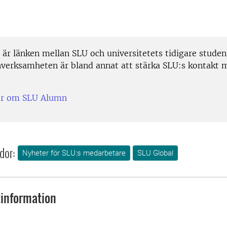
är länken mellan SLU och universitetets tidigare student
erksamheten är bland annat att stärka SLU:s kontakt 
.
er om SLU Alumn
dor:
Nyheter för SLU:s medarbetare
SLU Global
information