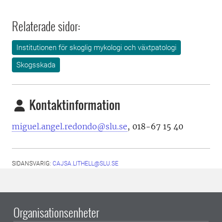
Relaterade sidor:
Institutionen för skoglig mykologi och växtpatologi
Skogsskada
Kontaktinformation
miguel.angel.redondo@slu.se
,
018-67 15 40
SIDANSVARIG:
CAJSA.LITHELL@SLU.SE
Organisationsenheter